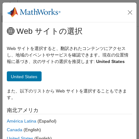
コンテンツへスキップ
MATLAB ヘルプ センター
オフキャンバス ナビゲーション メ
メインコンテンツ
Web サイトの選択
ドキュメンテーションのホーム
Computational Finance
Web サイトを選択すると、翻訳されたコンテンツにアクセス
し、地域のイベントやサービスを確認できます。現在の位置情
How useful was this information?
報に基づき、次のサイトの選択を推奨します:
United States
United States
また、以下のリストから Web サイトを選択することもできま
す。
南北アメリカ
América Latina
(Español)
Canada
(English)
United States
(English)