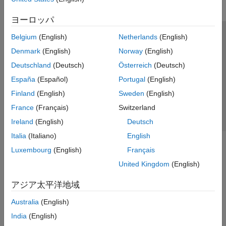
ヨーロッパ
Belgium
(English)
Netherlands
(English)
トラストセンター
商標
プライバシー ポリシー
Denmark
(English)
Norway
(English)
違法コピー防止
アプリケーション ステータス
お問い合わせ
Deutschland
(Deutsch)
Österreich
(Deutsch)
© 1994-2026 The MathWorks, Inc.
España
(Español)
Portugal
(English)
Finland
(English)
Sweden
(English)
Web サイ
日本
France
(Français)
Switzerland
Ireland
(English)
Deutsch
Italia
(Italiano)
English
Luxembourg
(English)
Français
United Kingdom
(English)
アジア太平洋地域
Australia
(English)
India
(English)