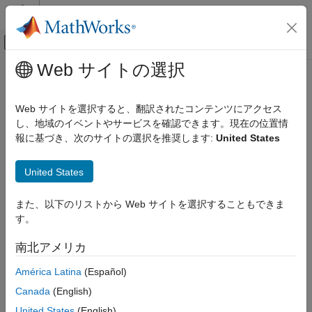
コンテンツへスキップ
MATLAB ヘルプ センター
オフキャンバス ナビゲーション メ
メインコンテンツ
Web サイトの選択
ドキュメンテーションのホーム
Computational Finance
Web サイトを選択すると、翻訳されたコンテンツにアクセス
し、地域のイベントやサービスを確認できます。現在の位置情
How useful was this information?
報に基づき、次のサイトの選択を推奨します:
United States
United States
また、以下のリストから Web サイトを選択することもできま
す。
南北アメリカ
América Latina
(Español)
Canada
(English)
United States
(English)