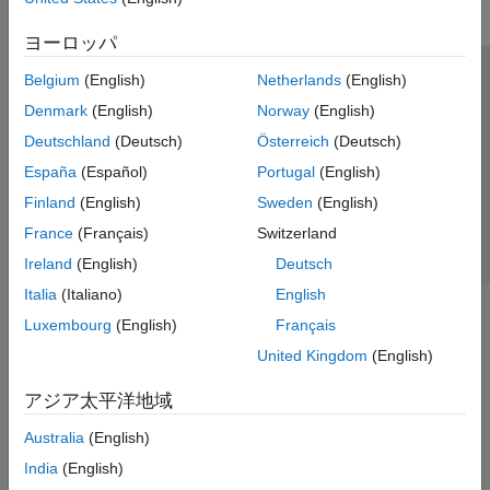
ヨーロッパ
Belgium
(English)
Netherlands
(English)
トラストセンター
商標
プライバシー ポリシー
Denmark
(English)
Norway
(English)
違法コピー防止
アプリケーション ステータス
お問い合わせ
Deutschland
(Deutsch)
Österreich
(Deutsch)
© 1994-2026 The MathWorks, Inc.
España
(Español)
Portugal
(English)
Finland
(English)
Sweden
(English)
Web サイ
日本
France
(Français)
Switzerland
Ireland
(English)
Deutsch
Italia
(Italiano)
English
Luxembourg
(English)
Français
United Kingdom
(English)
アジア太平洋地域
Australia
(English)
India
(English)