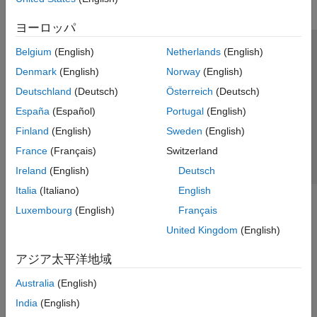
ヨーロッパ
Belgium
(English)
Netherlands
(English)
トラストセンター
商標
プライバシー ポリシー
Denmark
(English)
Norway
(English)
違法コピー防止
アプリケーション ステータス
お問い合わせ
Deutschland
(Deutsch)
Österreich
(Deutsch)
© 1994-2026 The MathWorks, Inc.
España
(Español)
Portugal
(English)
Finland
(English)
Sweden
(English)
Web サイ
日本
France
(Français)
Switzerland
Ireland
(English)
Deutsch
Italia
(Italiano)
English
Luxembourg
(English)
Français
United Kingdom
(English)
アジア太平洋地域
Australia
(English)
India
(English)