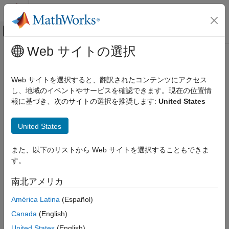
コンテンツへスキップ
MATLAB ヘルプ センター
オフキャンバス ナビゲーション メ
メインコンテンツ
Web サイトの選択
ドキュメンテーションのホーム
Computational Finance
Web サイトを選択すると、翻訳されたコンテンツにアクセス
し、地域のイベントやサービスを確認できます。現在の位置情
How useful was this information?
報に基づき、次のサイトの選択を推奨します:
United States
United States
また、以下のリストから Web サイトを選択することもできま
す。
南北アメリカ
América Latina
(Español)
Canada
(English)
United States
(English)