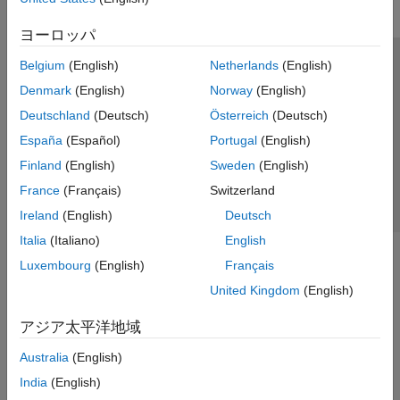
ヨーロッパ
Belgium
(English)
Netherlands
(English)
トラストセンター
商標
プライバシー ポリシー
Denmark
(English)
Norway
(English)
違法コピー防止
アプリケーション ステータス
お問い合わせ
Deutschland
(Deutsch)
Österreich
(Deutsch)
© 1994-2026 The MathWorks, Inc.
España
(Español)
Portugal
(English)
Finland
(English)
Sweden
(English)
Web サイ
日本
France
(Français)
Switzerland
Ireland
(English)
Deutsch
Italia
(Italiano)
English
Luxembourg
(English)
Français
United Kingdom
(English)
アジア太平洋地域
Australia
(English)
India
(English)