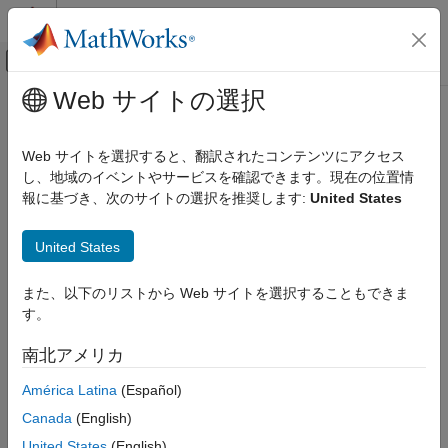
コンテンツへスキップ
MATLAB ヘルプ センター
オフキャンバス ナビゲーション メ
メインコンテンツ
Web サイトの選択
ドキュメンテーションのホーム
RF and Mixed Signal
Web サイトを選択すると、翻訳されたコンテンツにアクセス
し、地域のイベントやサービスを確認できます。現在の位置情
報に基づき、次のサイトの選択を推奨します:
United States
How useful was this information?
United States
また、以下のリストから Web サイトを選択することもできま
す。
南北アメリカ
América Latina
(Español)
Canada
(English)
United States
(English)