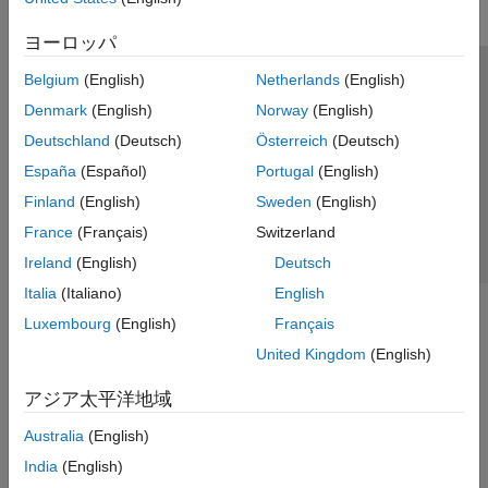
ヨーロッパ
Belgium
(English)
Netherlands
(English)
トラストセンター
商標
プライバシー ポリシー
Denmark
(English)
Norway
(English)
違法コピー防止
アプリケーション ステータス
お問い合わせ
Deutschland
(Deutsch)
Österreich
(Deutsch)
© 1994-2026 The MathWorks, Inc.
España
(Español)
Portugal
(English)
Finland
(English)
Sweden
(English)
Web サイ
日本
France
(Français)
Switzerland
Ireland
(English)
Deutsch
Italia
(Italiano)
English
Luxembourg
(English)
Français
United Kingdom
(English)
アジア太平洋地域
Australia
(English)
India
(English)