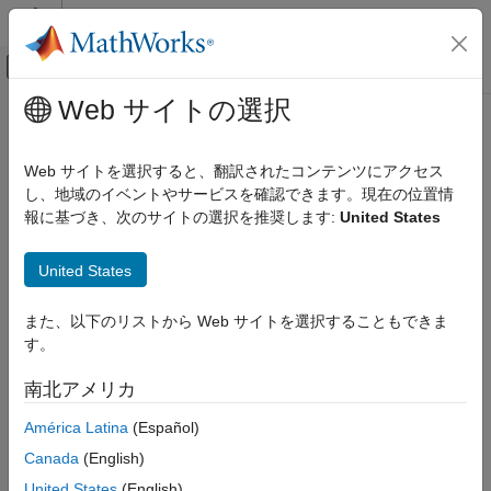
コンテンツへスキップ
MATLAB ヘルプ センター
オフキャンバス ナビゲーション メ
メインコンテンツ
Web サイトの選択
ドキュメンテーションのホーム
制御システム
Web サイトを選択すると、翻訳されたコンテンツにアクセス
し、地域のイベントやサービスを確認できます。現在の位置情
報に基づき、次のサイトの選択を推奨します:
United States
この情報は役に立ちましたか？
United States
また、以下のリストから Web サイトを選択することもできま
す。
南北アメリカ
América Latina
(Español)
Canada
(English)
United States
(English)