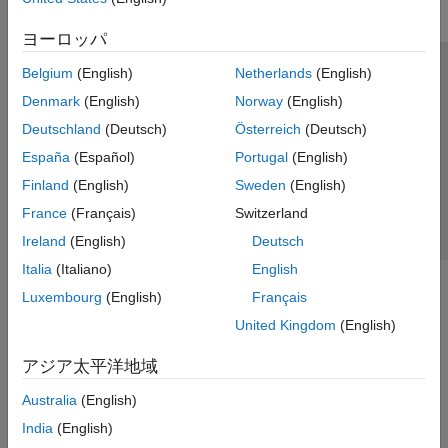
ヨーロッパ
Belgium
(English)
Netherlands
(English)
トラストセンター
商標
プライバシー ポリシー
Denmark
(English)
Norway
(English)
違法コピー防止
アプリケーション ステータス
お問い合わせ
Deutschland
(Deutsch)
Österreich
(Deutsch)
© 1994-2026 The MathWorks, Inc.
España
(Español)
Portugal
(English)
Finland
(English)
Sweden
(English)
Web サイ
日本
France
(Français)
Switzerland
Ireland
(English)
Deutsch
Italia
(Italiano)
English
Luxembourg
(English)
Français
United Kingdom
(English)
アジア太平洋地域
Australia
(English)
India
(English)