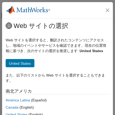
コンテンツへスキップ
MATLAB ヘルプ センター
オフキャンバス ナビゲーション メ
メインコンテンツ
Web サイトの選択
ドキュメンテーションのホーム
Code Generation
Web サイトを選択すると、翻訳されたコンテンツにアクセス
Control Systems
し、地域のイベントやサービスを確認できます。現在の位置情
報に基づき、次のサイトの選択を推奨します:
United States
How useful was this information?
United States
また、以下のリストから Web サイトを選択することもできま
す。
南北アメリカ
América Latina
(Español)
Canada
(English)
United States
(English)