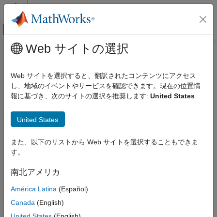
コンテンツへスキップ
MATLAB ヘルプ センター
オフキャンバス ナビゲーション メ
メインコンテンツ
Web サイトの選択
ドキュメンテーションのホーム
Code Generation
Web サイトを選択すると、翻訳されたコンテンツにアクセス
Control Systems
し、地域のイベントやサービスを確認できます。現在の位置情
報に基づき、次のサイトの選択を推奨します:
United States
カテゴリ
How useful was this information?
AUTOSAR Blockset
United States
C2000 Microcontroller Blockset
Control System Toolbox
また、以下のリストから Web サイトを選択することもできま
す。
DDS Blockset
DO Qualification Kit
南北アメリカ
Embedded Coder
América Latina
(Español)
Fixed-Point Designer
Canada
(English)
Fuzzy Logic Toolbox
United States
(English)