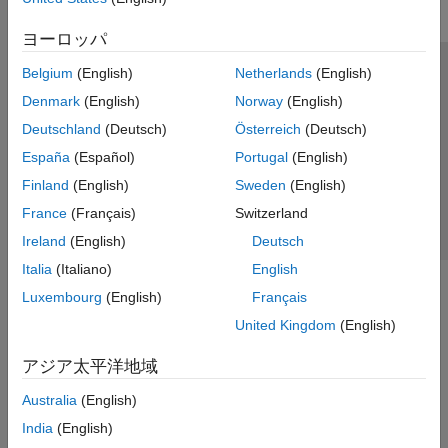
GPU Coder
ヨーロッパ
HDL Coder
Belgium
(English)
Netherlands
(English)
HDL Verifier
トラストセンター
商標
プライバシー ポリシー
Denmark
(English)
Norway
(English)
IEC Certification Kit
違法コピー防止
アプリケーション ステータス
お問い合わせ
Deutschland
(Deutsch)
Österreich
(Deutsch)
© 1994-2026 The MathWorks, Inc.
MATLAB Coder
España
(Español)
Portugal
(English)
Model Predictive Control Toolbox
Finland
(English)
Sweden
(English)
Web サイ
日本
Motor Control Blockset
France
(Français)
Switzerland
Predictive Maintenance Toolbox
Ireland
(English)
Deutsch
Raspberry Pi Blockset
Italia
(Italiano)
English
Get Started with Raspberry Pi Blockset
Luxembourg
(English)
Français
Applications
United Kingdom
(English)
Peripherals
Program Raspberry Pi Using MATLAB
アジア太平洋地域
Program Raspberry Pi Using Simulink
Australia
(English)
Program Raspberry Pi Remotely Using
MATLAB Online
India
(English)
Troubleshooting