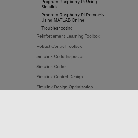
Program Raspberry Pi Using
Simulink
Program Raspberry Pi Remotely
Using MATLAB Online
Troubleshooting
Reinforcement Learning Toolbox
Robust Control Toolbox
Simulink Code Inspector
Simulink Coder
Simulink Control Design
Simulink Design Optimization
Simulink PLC Coder
STM32 Microcontroller Blockset
トラストセンター
商標
プライバシー ポリシー
違
System Identification Toolbox
© 1994-2026 The MathWorks, Inc.