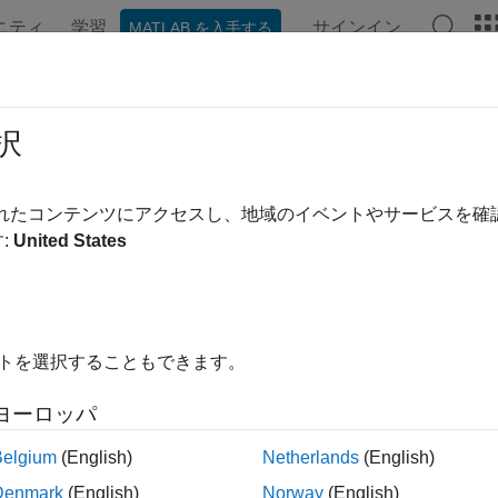
ニティ
学習
サインイン
MATLAB を入手する
ation
Examples
Functions
Blocks
Apps
Videos
択
されたコンテンツにアクセスし、地域のイベントやサービスを
How useful was this informa
:
United States
イトを選択することもできます。
ヨーロッパ
Belgium
(English)
Netherlands
(English)
Denmark
(English)
Norway
(English)