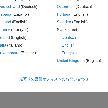
Deutschland
(Deutsch)
Österreich
(Deutsch)
España
(Español)
Portugal
(English)
inland
(English)
Sweden
(English)
France
(Français)
Switzerland
reland
(English)
Deutsch
talia
(Italiano)
English
Luxembourg
(English)
Français
United Kingdom
(English)
最寄りの営業オフィスへのお問い合わせ