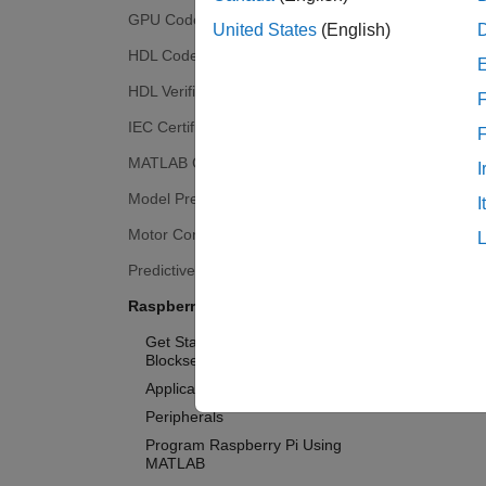
GPU Coder
United States
(English)
HDL Coder
HDL Verifier
F
IEC Certification Kit
MATLAB Coder
I
Model Predictive Control Toolbox
I
Motor Control Blockset
Predictive Maintenance Toolbox
Raspberry Pi Blockset
Get Started with Raspberry Pi
Blockset
Applications
Peripherals
Program Raspberry Pi Using
MATLAB