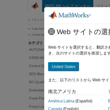
コンテンツへスキップ
MATLAB ヘルプ センター
コミュ
Document
ドキュメンテーションのホーム
Code Generation
Web サイトの選
Control Systems
カテゴリ
Web サイトを選択すると、翻訳
AUTOSAR Blockset
き、次のサイトの選択を推奨します
C2000 Microcontroller Blockset
Control System Toolbox
United States
DDS Blockset
また、以下のリストから Web サ
DO Qualification Kit
Embedded Coder
南北アメリカ
Fixed-Point Designer
América Latina
(Español)
Fuzzy Logic Toolbox
Canada
(English)