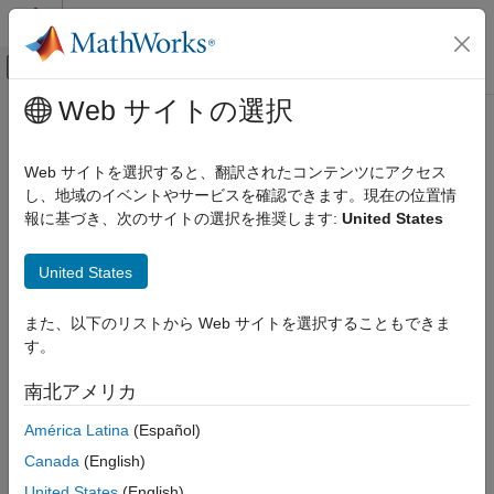
コンテンツへスキップ
MATLAB ヘルプ センター
オフキャンバス ナビゲーション メ
メインコンテンツ
Web サイトの選択
ドキュメンテーションのホーム
Code Generation
Web サイトを選択すると、翻訳されたコンテンツにアクセス
Control Systems
し、地域のイベントやサービスを確認できます。現在の位置情
報に基づき、次のサイトの選択を推奨します:
United States
How useful was this information?
United States
また、以下のリストから Web サイトを選択することもできま
す。
南北アメリカ
América Latina
(Español)
Canada
(English)
United States
(English)