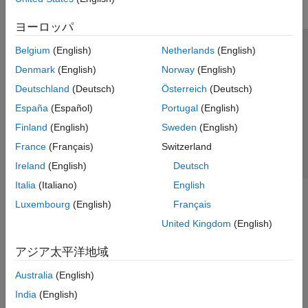
ヨーロッパ
Belgium
(English)
Netherlands
(English)
トラストセンター
商標
プライバシー ポリシー
Denmark
(English)
Norway
(English)
違法コピー防止
アプリケーション ステータス
お問い合わせ
Deutschland
(Deutsch)
Österreich
(Deutsch)
© 1994-2026 The MathWorks, Inc.
España
(Español)
Portugal
(English)
Finland
(English)
Sweden
(English)
Web サイ
日本
France
(Français)
Switzerland
Ireland
(English)
Deutsch
Italia
(Italiano)
English
Luxembourg
(English)
Français
United Kingdom
(English)
アジア太平洋地域
Australia
(English)
India
(English)