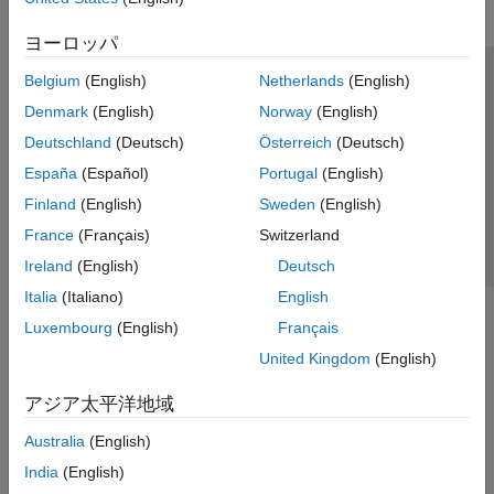
ヨーロッパ
Belgium
(English)
Netherlands
(English)
トラストセンター
商標
プライバシー ポリシー
Denmark
(English)
Norway
(English)
違法コピー防止
アプリケーション ステータス
お問い合わせ
Deutschland
(Deutsch)
Österreich
(Deutsch)
© 1994-2026 The MathWorks, Inc.
España
(Español)
Portugal
(English)
Finland
(English)
Sweden
(English)
Web サイ
日本
France
(Français)
Switzerland
Ireland
(English)
Deutsch
Italia
(Italiano)
English
Luxembourg
(English)
Français
United Kingdom
(English)
アジア太平洋地域
Australia
(English)
India
(English)