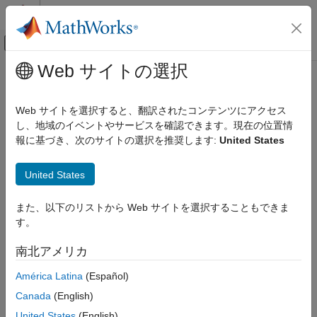
コンテンツへスキップ
MATLAB ヘルプ センター
オフキャンバス ナビゲーション メ
メインコンテンツ
Web サイトの選択
ドキュメンテーションのホーム
Code Generation
Web サイトを選択すると、翻訳されたコンテンツにアクセス
Control Systems
し、地域のイベントやサービスを確認できます。現在の位置情
報に基づき、次のサイトの選択を推奨します:
United States
How useful was this information?
United States
また、以下のリストから Web サイトを選択することもできま
す。
南北アメリカ
América Latina
(Español)
Canada
(English)
United States
(English)