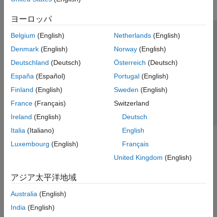
ヨーロッパ
Belgium
(English)
Netherlands
(English)
トラストセンター
商標
プライバシー ポリシー
Denmark
(English)
Norway
(English)
違法コピー防止
アプリケーション ステータス
お問い合わせ
Deutschland
(Deutsch)
Österreich
(Deutsch)
© 1994-2026 The MathWorks, Inc.
España
(Español)
Portugal
(English)
Finland
(English)
Sweden
(English)
Web サイ
日本
France
(Français)
Switzerland
Ireland
(English)
Deutsch
Italia
(Italiano)
English
Luxembourg
(English)
Français
United Kingdom
(English)
アジア太平洋地域
Australia
(English)
India
(English)