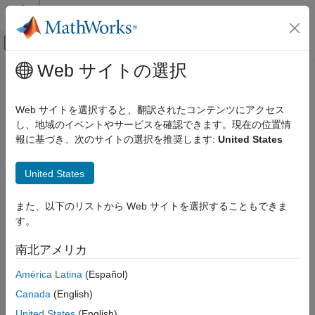
コンテンツへスキップ
MATLAB ヘルプ センター
オフキャンバス ナビゲーション メ
メインコンテンツ
Web サイトの選択
ドキュメンテーションのホーム
Code Generation
Web サイトを選択すると、翻訳されたコンテンツにアクセス
Control Systems
し、地域のイベントやサービスを確認できます。現在の位置情
How useful was this information?
報に基づき、次のサイトの選択を推奨します:
United States
United States
また、以下のリストから Web サイトを選択することもできま
す。
南北アメリカ
América Latina
(Español)
Canada
(English)
United States
(English)