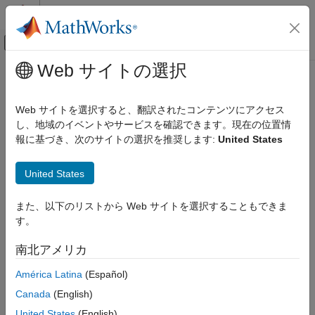
コンテンツへスキップ
MATLAB ヘルプ センター
オフキャンバス ナビゲーション メ
メインコンテンツ
Web サイトの選択
ドキュメンテーションのホーム
Code Generation
Web サイトを選択すると、翻訳されたコンテンツにアクセス
Control Systems
し、地域のイベントやサービスを確認できます。現在の位置情
How useful was this information?
報に基づき、次のサイトの選択を推奨します:
United States
United States
また、以下のリストから Web サイトを選択することもできま
す。
南北アメリカ
América Latina
(Español)
Canada
(English)
United States
(English)