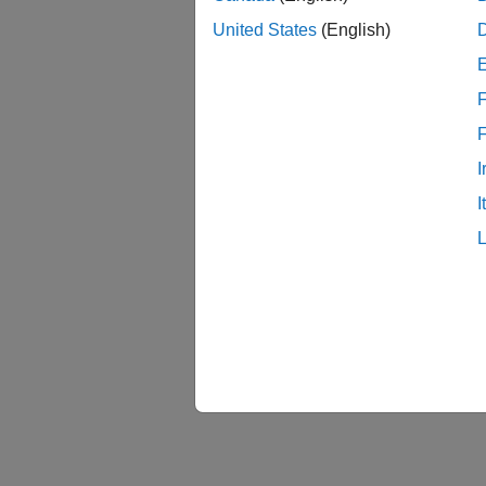
United States
(English)
F
I
I