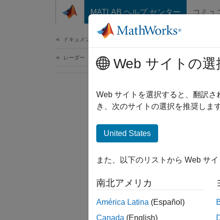
コンテンツへスキップ
MATLAB ヘルプ センター
コミュ
ドキュメ
ドキュメンテーションのホーム
レーダー
Web サイトの選
Web サイトを選択すると、翻訳
き、次のサイトの選択を推奨します
United States
また、以下のリストから Web サ
南北アメリカ
América Latina
(Español)
Canada
(English)