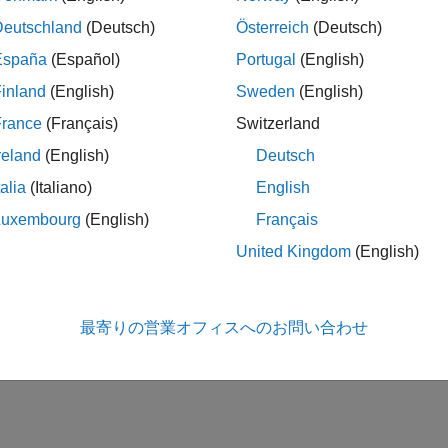
Deutschland
(Deutsch)
Österreich
(Deutsch)
España
(Español)
Portugal
(English)
inland
(English)
Sweden
(English)
France
(Français)
Switzerland
reland
(English)
Deutsch
talia
(Italiano)
English
Luxembourg
(English)
Français
United Kingdom
(English)
最寄りの営業オフィスへのお問い合わせ