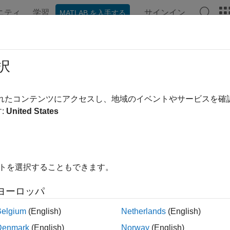
ニティ
学習
サインイン
MATLAB を入手する
ンテーション
例
関数
ブロック
アプリ
ビデオ
択
されたコンテンツにアクセスし、地域のイベントやサービスを
この情報は役に立ちました
:
United States
イトを選択することもできます。
ヨーロッパ
Belgium
(English)
Netherlands
(English)
Denmark
(English)
Norway
(English)