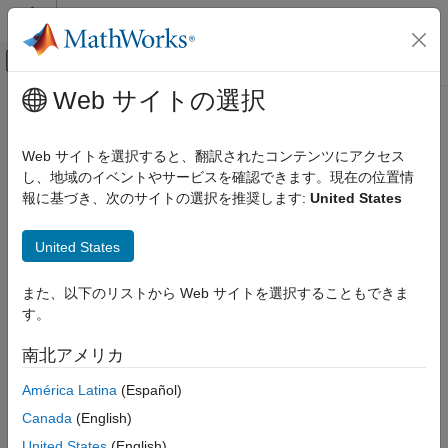
コンテンツへスキップ
MATLAB ヘルプ センター
オフキャンバス ナビゲーション メ
メインコンテンツ
Web サイトの選択
ドキュメンテーションのホーム
レーダー
Web サイトを選択すると、翻訳されたコンテンツにアクセス
し、地域のイベントやサービスを確認できます。現在の位置情
報に基づき、次のサイトの選択を推奨します:
United States
この情報は役に立ちましたか？
United States
また、以下のリストから Web サイトを選択することもできま
す。
南北アメリカ
América Latina
(Español)
Canada
(English)
United States
(English)