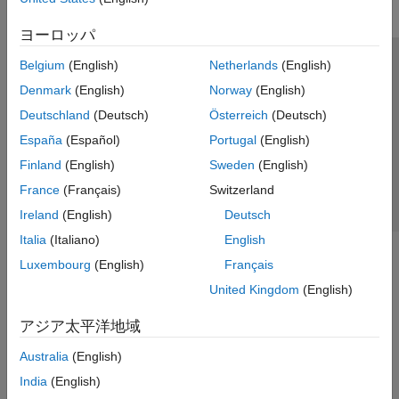
ヨーロッパ
Belgium
(English)
Netherlands
(English)
トラストセンター
商標
プライバシー ポリシー
Denmark
(English)
Norway
(English)
違法コピー防止
アプリケーション ステータス
お問い合わせ
Deutschland
(Deutsch)
Österreich
(Deutsch)
© 1994-2026 The MathWorks, Inc.
España
(Español)
Portugal
(English)
Finland
(English)
Sweden
(English)
Web サイ
日本
France
(Français)
Switzerland
Ireland
(English)
Deutsch
Italia
(Italiano)
English
Luxembourg
(English)
Français
United Kingdom
(English)
アジア太平洋地域
Australia
(English)
India
(English)