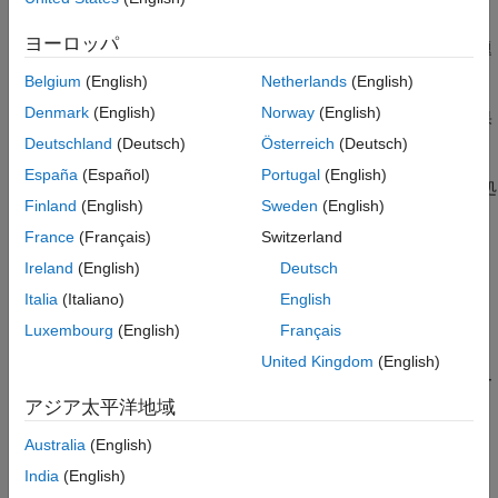
レビュー情報を結果に記録します。
ヨーロッパ
レビュー情報をコードに追加して、フラグが設定された問題
を正当化します。
Belgium
(English)
Netherlands
(English)
Denmark
(English)
Norway
(English)
事前定義されたソフトウェア品質メトリクスに照らして結果
を比較します。
Deutschland
(Deutsch)
Österreich
(Deutsch)
España
(Español)
Portugal
(English)
結果を特定の種類 (レビュー済みの結果など) でフィルター処
Finland
(English)
Sweden
(English)
理してグループ化します。
France
(Français)
Switzerland
トピック
Ireland
(English)
Deutsch
結果レビューの管理
Italia
(Italiano)
English
Luxembourg
(English)
Français
Polyspace Access Web インターフェイスでの重大度による順
位付けと結果の割り当て
United Kingdom
(English)
ダッシュボードに移動する、結果をフィルターする、問題をチー
ム メンバーに割り当てる。
アジア太平洋地域
Create Custom Filter Groups in Polyspace Access Web
Australia
(English)
Interface
India
(English)
Define and share review scopes for your group or project.