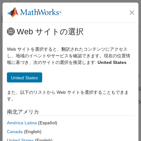
コンテンツへスキップ
MATLAB ヘルプ センター
オフキャンバス ナビゲーション メ
メインコンテンツ
Web サイトの選択
ドキュメンテーションのホーム
Polyspace
Access
レビューの例
検証、妥当性確認、テスト
Web サイトを選択すると、翻訳されたコンテンツにアクセス
コード検証
®
Polyspace
の結果をレビューし、問題を重大度により順位付け
し、地域のイベントやサービスを確認できます。現在の位置情
し、レビュー情報をコードに追加する
報に基づき、次のサイトの選択を推奨します:
United States
Polyspace Access
解析の実行後、Polyspace では、欠陥、コーディング ルール違
Polyspace Access の例
反、およびその他の問題が結果リストに示されます。また、各結
United States
カテゴリ
果に対応する部分のソース コードが強調表示されます。
Polyspace Access™
を使用してこれらの問題をレビューして、以
Polyspace Access レビューの例
また、以下のリストから Web サイトを選択することもできま
降のステップを重大度により順位付けします。Polyspace では、
Polyspace Access レポート生成の例
す。
さまざまなワークフローで結果のレビュー プロセスを容易に進め
られるようになっています。次が可能です。
南北アメリカ
Polyspace によってフラグが設定された潜在的な問題を、重
América Latina
(Español)
大度により順位付けします。
Canada
(English)
United States
(English)