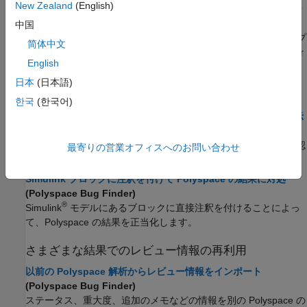
New Zealand
(English)
Bug Finder 品質目標に照らし合わせた Polyspace Bug Finder
の結果の評価
(Polyspace Bug Finder)
中国
Bug Finder 解析のすべての結果を評価する代わりに、解析済みプ
简体中文
ロジェクトが満たす必要がある基準を最初に定義し、Bug Finder
English
の結果をこの基準に照らし合わせて評価できます。
日本
(日本語)
既知の結果の正当化
한국
(한국어)
コードへの注釈付けと既知の結果または許容可能な結果の非表示
(Polyspace Bug Finder)
既知の問題を正当化するための Polyspace コード注釈構文を確認
最寄りの営業オフィスへのお問い合わせ
する。
Simulink ブロックに注釈を付けて Polyspace の結果に対処
(Polyspace Bug Finder)
®
Simulink
モデルにあるブロックに直接注釈を付けることによっ
て、Polyspace の結果を正当化します。
さまざまな結果でのレビュー情報の再利用
以前の Polyspace 解析からレビュー情報をインポート
(Polyspace Bug Finder)
ステータス、重大度、追加のメモなどの情報を別の Polyspace の