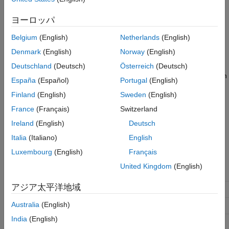
the generated code. By default, the software generates index-
based instance names.
ヨーロッパ
Settings
Belgium
(English)
Netherlands
(English)
Denmark
(English)
Norway
(English)
off (default) | on
On
Deutschland
(Deutsch)
Österreich
(Deutsch)
Uses the subsystem instance name as the name of the Function
España
(Español)
Portugal
(English)
block instances in the generated code.
Finland
(English)
Sweden
(English)
Off
France
(Français)
Switzerland
Uses auto-generated index-based instance names for the
Ireland
(English)
Deutsch
Function blocks in the generated code.
Italia
(Italiano)
English
Recommended Settings
Luxembourg
(English)
Français
United Kingdom
(English)
Application
Setting
アジア太平洋地域
Debugging
No impact
Australia
(English)
Traceability
On
India
(English)
Efficiency
No impact