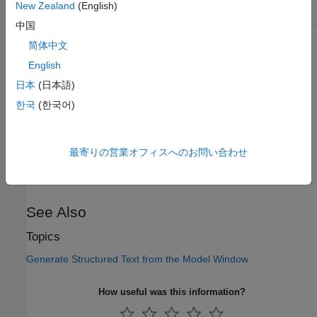
New Zealand
(English)
Safety precaution
No impact
中国
简体中文
Programmatic Use
English
Parameter:
PLC_FBUseSubsystemInstanceName
日本
(日本語)
Type:
string
한국
(한국어)
Value:
|
'on'
'off'
Default:
'off'
最寄りの営業オフィスへのお問い合わせ
Version History
Introduced in R2017b
See Also
Topics
Generate Structured Text from the Model Window
How useful was this information?