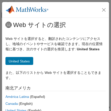
コンテンツへスキップ
MATLAB ヘルプ センター
オフキャンバス ナビゲーション メ
メインコンテンツ
Web サイトの選択
ドキュメンテーションのホーム
Use Subsystem Instance Name as
Code Generation
Function Block Instance Name
Web サイトを選択すると、翻訳されたコンテンツにアクセス
し、地域のイベントやサービスを確認できます。現在の位置情
Simulink PLC Coder
報に基づき、次のサイトの選択を推奨します:
United States
Model Architecture and Design
Use model subsystem instance name as function block instance
name
Use Subsystem Instance Name as
United States
Function Block Instance Name
Model Configuration Pane:
PLC Code Generation / Identifiers
ON THIS PAGE
また、以下のリストから Web サイトを選択することもできま
Description
Description
す。
Settings
The
Use subsystem instance name as function block
南北アメリカ
Recommended Settings
instance name
parameter specifies how you want the software
Programmatic Use
América Latina
(Español)
to name the Function block instances it generates for the
Version History
subsystem. When you select this option, the software uses the
Canada
(English)
See Also
subsystem instance name as the name of the Function blocks in
United States
(English)