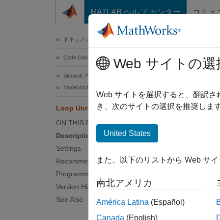
コンテンツへスキップ
MATLAB ヘルプ センター
コミュ
Document
ドキュメンテーションのホーム
Code Generation
Loo
Web サイトの選
Simulink PLC Coder
Model Architecture and Design
Specify
Web サイトを選択すると、翻訳
き、次のサイトの選択を推奨します
Loop Unrolling Threshold
Model 
ON THIS PAGE
United States
Description
Desc
Settings
また、以下のリストから Web サ
Recommended Settings
The
Lo
Programmatic Use
genera
南北アメリカ
Version History
Sett
See Also
América Latina
(Español)
Canada
(English)
5 (defau