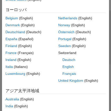
ヨーロッパ
Belgium
(English)
Netherlands
(English)
トラストセンター
商標
プライバシー ポリシー
Denmark
(English)
Norway
(English)
違法コピー防止
アプリケーション ステータス
お問い合わせ
Deutschland
(Deutsch)
Österreich
(Deutsch)
© 1994-2026 The MathWorks, Inc.
España
(Español)
Portugal
(English)
Finland
(English)
Sweden
(English)
Web サイ
日本
France
(Français)
Switzerland
Ireland
(English)
Deutsch
Italia
(Italiano)
English
Luxembourg
(English)
Français
United Kingdom
(English)
アジア太平洋地域
Australia
(English)
India
(English)