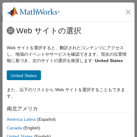
コンテンツへスキップ
MATLAB ヘルプ センター
オフキャンバス ナビゲーション メ
メインコンテンツ
Web サイトの選択
ドキュメンテーションのホーム
レーダー
Web サイトを選択すると、翻訳されたコンテンツにアクセス
し、地域のイベントやサービスを確認できます。現在の位置情
報に基づき、次のサイトの選択を推奨します:
United States
この情報は役に立ちましたか？
United States
また、以下のリストから Web サイトを選択することもできま
す。
南北アメリカ
América Latina
(Español)
Canada
(English)
United States
(English)