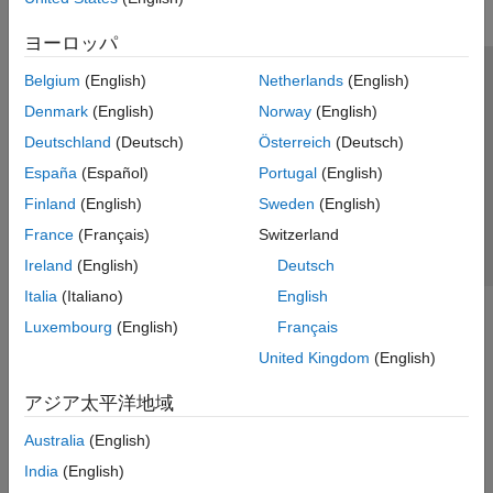
ヨーロッパ
Belgium
(English)
Netherlands
(English)
トラストセンター
商標
プライバシー ポリシー
Denmark
(English)
Norway
(English)
違法コピー防止
アプリケーション ステータス
お問い合わせ
Deutschland
(Deutsch)
Österreich
(Deutsch)
© 1994-2026 The MathWorks, Inc.
España
(Español)
Portugal
(English)
Finland
(English)
Sweden
(English)
Web サイ
日本
France
(Français)
Switzerland
Ireland
(English)
Deutsch
Italia
(Italiano)
English
Luxembourg
(English)
Français
United Kingdom
(English)
アジア太平洋地域
Australia
(English)
India
(English)