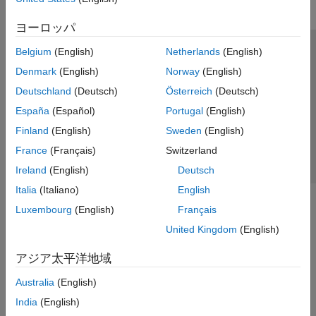
ヨーロッパ
Belgium
(English)
Netherlands
(English)
トラストセンター
商標
プライバシー ポリシー
Denmark
(English)
Norway
(English)
違法コピー防止
アプリケーション ステータス
お問い合わせ
Deutschland
(Deutsch)
Österreich
(Deutsch)
© 1994-2026 The MathWorks, Inc.
España
(Español)
Portugal
(English)
Finland
(English)
Sweden
(English)
Web サイ
日本
France
(Français)
Switzerland
Ireland
(English)
Deutsch
Italia
(Italiano)
English
Luxembourg
(English)
Français
United Kingdom
(English)
アジア太平洋地域
Australia
(English)
India
(English)