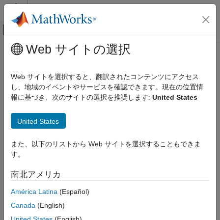
コンテンツへスキップ
MATLAB ヘルプ センター
オフキャンバス ナビゲーション メ
メインコンテンツ
Web サイトの選択
ドキュメンテーションのホーム
レーダー
Web サイトを選択すると、翻訳されたコンテンツにアクセス
し、地域のイベントやサービスを確認できます。現在の位置情
報に基づき、次のサイトの選択を推奨します:
United States
この情報は役に立ちましたか？
United States
また、以下のリストから Web サイトを選択することもできま
す。
南北アメリカ
América Latina
(Español)
Canada
(English)
United States
(English)