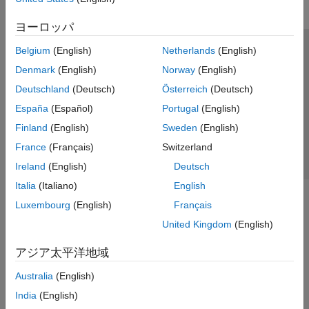
ヨーロッパ
Belgium
(English)
Netherlands
(English)
トラストセンター
商標
プライバシー ポリシー
Denmark
(English)
Norway
(English)
違法コピー防止
アプリケーション ステータス
お問い合わせ
Deutschland
(Deutsch)
Österreich
(Deutsch)
© 1994-2026 The MathWorks, Inc.
España
(Español)
Portugal
(English)
Finland
(English)
Sweden
(English)
Web サイ
日本
France
(Français)
Switzerland
Ireland
(English)
Deutsch
Italia
(Italiano)
English
Luxembourg
(English)
Français
United Kingdom
(English)
アジア太平洋地域
Australia
(English)
India
(English)