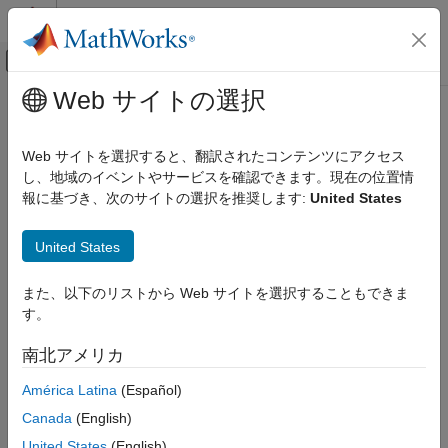
コンテンツへスキップ
MATLAB ヘルプ センター
オフキャンバス ナビゲーション メ
メインコンテンツ
Web サイトの選択
ドキュメンテーションのホーム
レーダー
Web サイトを選択すると、翻訳されたコンテンツにアクセス
し、地域のイベントやサービスを確認できます。現在の位置情
報に基づき、次のサイトの選択を推奨します:
United States
この情報は役に立ちましたか？
United States
また、以下のリストから Web サイトを選択することもできま
す。
南北アメリカ
América Latina
(Español)
Canada
(English)
United States
(English)