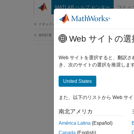
コンテンツへスキップ
MATLAB ヘルプ センター
コミュ
ドキュメ
ドキュメンテーションのホーム
並列計算
Web サイトの選
Web サイトを選択すると、翻訳
き、次のサイトの選択を推奨します
United States
また、以下のリストから Web サ
南北アメリカ
América Latina
(Español)
Canada
(English)