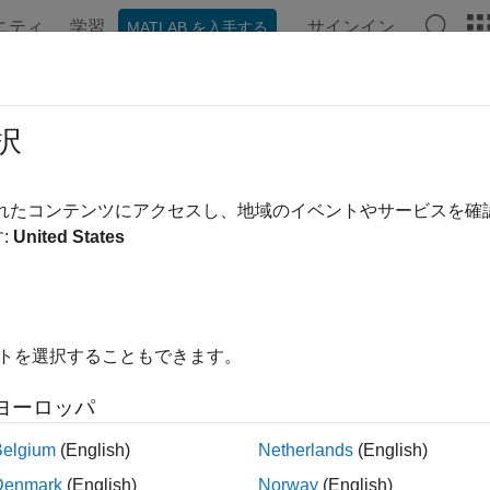
ニティ
学習
サインイン
MATLAB を入手する
ンテーション
例
関数
ビデオ
MATLAB Answers
択
されたコンテンツにアクセスし、地域のイベントやサービスを
この情報は役に立ちました
:
United States
イトを選択することもできます。
ヨーロッパ
Belgium
(English)
Netherlands
(English)
Denmark
(English)
Norway
(English)