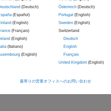
Deutschland
(Deutsch)
Österreich
(Deutsch)
España
(Español)
Portugal
(English)
inland
(English)
Sweden
(English)
France
(Français)
Switzerland
reland
(English)
Deutsch
talia
(Italiano)
English
Luxembourg
(English)
Français
United Kingdom
(English)
最寄りの営業オフィスへのお問い合わせ