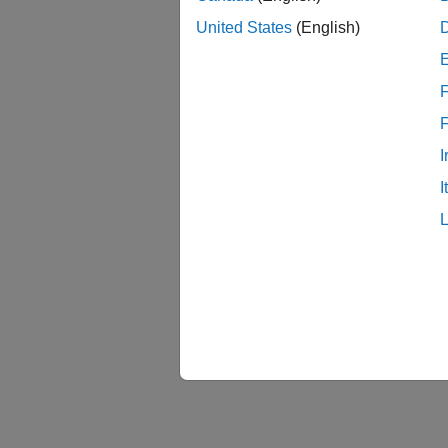
United States
(English)
F
I
I