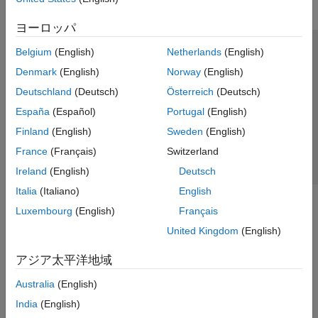
ヨーロッパ
Belgium
(English)
Netherlands
(English)
トラストセンター
商標
プライバシー ポリシー
Denmark
(English)
Norway
(English)
違法コピー防止
アプリケーション ステータス
お問い合わせ
Deutschland
(Deutsch)
Österreich
(Deutsch)
© 1994-2026 The MathWorks, Inc.
España
(Español)
Portugal
(English)
Finland
(English)
Sweden
(English)
Web サイ
日本
France
(Français)
Switzerland
Ireland
(English)
Deutsch
Italia
(Italiano)
English
Luxembourg
(English)
Français
United Kingdom
(English)
アジア太平洋地域
Australia
(English)
India
(English)