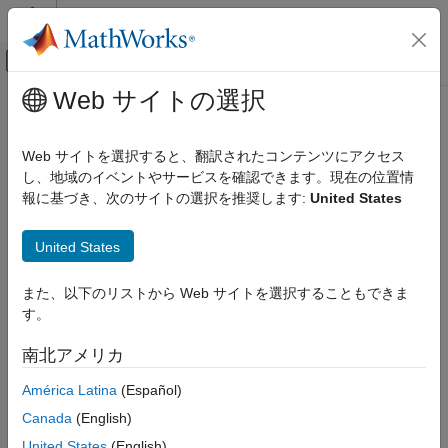
コンテンツへスキップ
MATLAB ヘルプ センター
オフキャンバス ナビゲーション メ
メインコンテンツ
Web サイトの選択
ドキュメンテーションのホーム
並列計算
Web サイトを選択すると、翻訳されたコンテンツにアクセス
し、地域のイベントやサービスを確認できます。現在の位置情
この情報は役に立ちましたか？
報に基づき、次のサイトの選択を推奨します:
United States
United States
また、以下のリストから Web サイトを選択することもできま
す。
南北アメリカ
América Latina
(Español)
Canada
(English)
United States
(English)