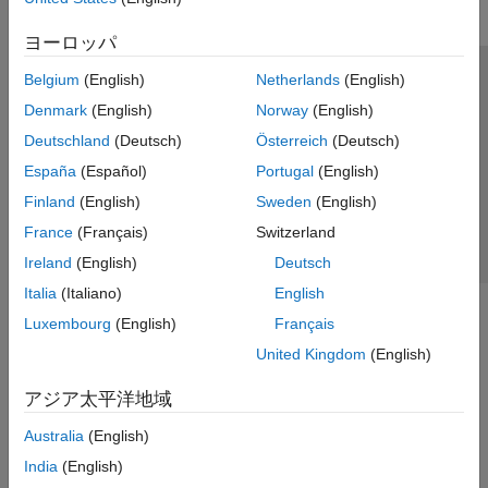
ヨーロッパ
Belgium
(English)
Netherlands
(English)
トラストセンター
商標
プライバシー ポリシー
Denmark
(English)
Norway
(English)
違法コピー防止
アプリケーション ステータス
お問い合わせ
Deutschland
(Deutsch)
Österreich
(Deutsch)
© 1994-2026 The MathWorks, Inc.
España
(Español)
Portugal
(English)
Finland
(English)
Sweden
(English)
Web サイ
日本
France
(Français)
Switzerland
Ireland
(English)
Deutsch
Italia
(Italiano)
English
Luxembourg
(English)
Français
United Kingdom
(English)
アジア太平洋地域
Australia
(English)
India
(English)