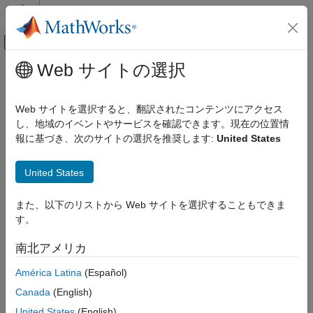
コンテンツへスキップ
MATLAB ヘルプ センター
オフキャンバス ナビゲーション メ
メインコンテンツ
Web サイトの選択
ドキュメンテーションのホーム
Web サイトを選択すると、翻訳されたコンテンツにアクセス
し、地域のイベントやサービスを確認できます。現在の位置情
この情報は役に立ちましたか？
報に基づき、次のサイトの選択を推奨します:
United States
United States
また、以下のリストから Web サイトを選択することもできま
す。
南北アメリカ
América Latina
(Español)
Canada
(English)
United States
(English)