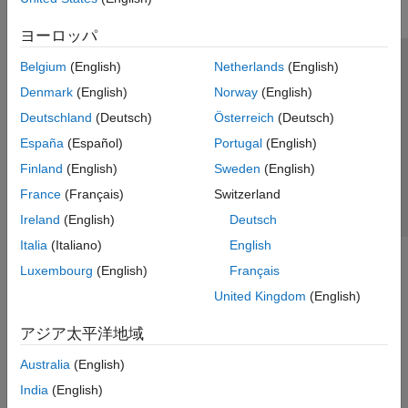
ヨーロッパ
Belgium
(English)
Netherlands
(English)
トラストセンター
商標
プライバシー ポリシー
Denmark
(English)
Norway
(English)
違法コピー防止
アプリケーション ステータス
お問い合わせ
Deutschland
(Deutsch)
Österreich
(Deutsch)
© 1994-2026 The MathWorks, Inc.
España
(Español)
Portugal
(English)
Finland
(English)
Sweden
(English)
Web サイ
日本
France
(Français)
Switzerland
Ireland
(English)
Deutsch
Italia
(Italiano)
English
Luxembourg
(English)
Français
United Kingdom
(English)
アジア太平洋地域
Australia
(English)
India
(English)