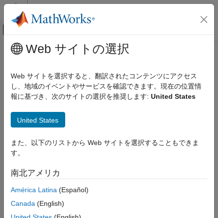
コンテンツへスキップ
MATLAB ヘルプ センター
オフキャンバス ナビゲーション メ
メインコンテンツ
Web サイトの選択
ドキュメンテーションのホーム
数学および最適化
Web サイトを選択すると、翻訳されたコンテンツにアクセス
し、地域のイベントやサービスを確認できます。現在の位置情
報に基づき、次のサイトの選択を推奨します:
United States
この情報は役に立ちましたか？
United States
また、以下のリストから Web サイトを選択することもできま
す。
南北アメリカ
América Latina
(Español)
Canada
(English)
United States
(English)