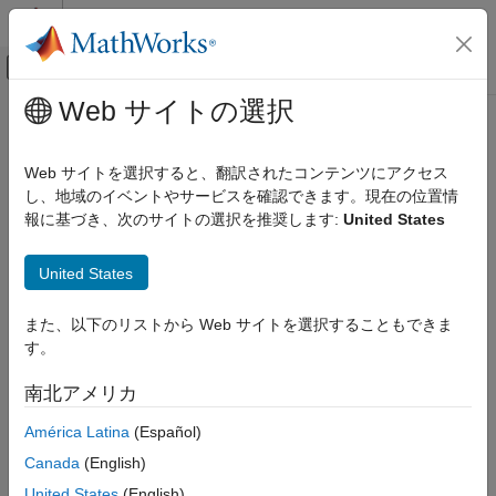
コンテンツへスキップ
MATLAB ヘルプ センター
オフキャンバス ナビゲーション メ
メインコンテンツ
Web サイトの選択
ドキュメンテーションのホーム
数学および最適化
Web サイトを選択すると、翻訳されたコンテンツにアクセス
し、地域のイベントやサービスを確認できます。現在の位置情
報に基づき、次のサイトの選択を推奨します:
United States
この情報は役に立ちましたか？
United States
また、以下のリストから Web サイトを選択することもできま
す。
南北アメリカ
América Latina
(Español)
Canada
(English)
United States
(English)