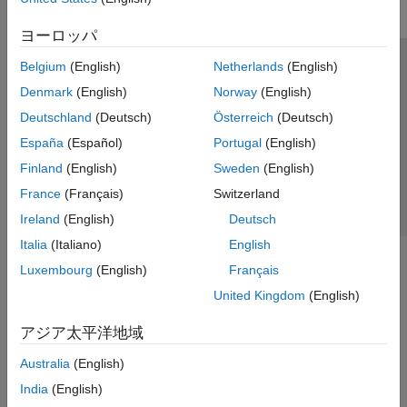
ヨーロッパ
Belgium
(English)
Netherlands
(English)
トラストセンター
商標
プライバシー ポリシー
Denmark
(English)
Norway
(English)
違法コピー防止
アプリケーション ステータス
お問い合わせ
Deutschland
(Deutsch)
Österreich
(Deutsch)
© 1994-2026 The MathWorks, Inc.
España
(Español)
Portugal
(English)
Finland
(English)
Sweden
(English)
Web サイ
日本
France
(Français)
Switzerland
Ireland
(English)
Deutsch
Italia
(Italiano)
English
Luxembourg
(English)
Français
United Kingdom
(English)
アジア太平洋地域
Australia
(English)
India
(English)