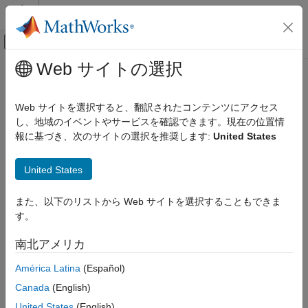
コンテンツへスキップ
MATLAB ヘルプ センター
オフキャンバス ナビゲーション メ
メインコンテンツ
Web サイトの選択
ドキュメンテーションのホーム
ロボティクスおよび自律システム
Web サイトを選択すると、翻訳されたコンテンツにアクセス
し、地域のイベントやサービスを確認できます。現在の位置情
報に基づき、次のサイトの選択を推奨します:
United States
この情報は役に立ちましたか？
United States
また、以下のリストから Web サイトを選択することもできま
す。
南北アメリカ
América Latina
(Español)
Canada
(English)
United States
(English)