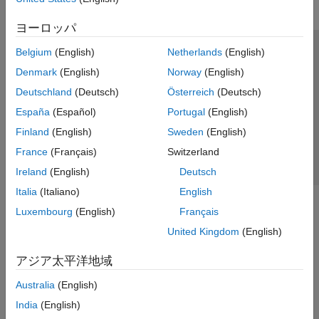
ヨーロッパ
Belgium
(English)
Netherlands
(English)
トラストセンター
商標
プライバシー ポリシー
Denmark
(English)
Norway
(English)
違法コピー防止
アプリケーション ステータス
お問い合わせ
Deutschland
(Deutsch)
Österreich
(Deutsch)
© 1994-2026 The MathWorks, Inc.
España
(Español)
Portugal
(English)
Finland
(English)
Sweden
(English)
Web サイ
日本
France
(Français)
Switzerland
Ireland
(English)
Deutsch
Italia
(Italiano)
English
Luxembourg
(English)
Français
United Kingdom
(English)
アジア太平洋地域
Australia
(English)
India
(English)