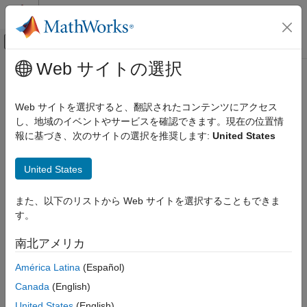
コンテンツへスキップ
MATLAB ヘルプ センター
オフキャンバス ナビゲーション メ
メインコンテンツ
Web サイトの選択
ドキュメンテーションのホーム
RF and Mixed Signal
Web サイトを選択すると、翻訳されたコンテンツにアクセス
し、地域のイベントやサービスを確認できます。現在の位置情
報に基づき、次のサイトの選択を推奨します:
United States
How useful was this information?
United States
また、以下のリストから Web サイトを選択することもできま
す。
南北アメリカ
América Latina
(Español)
Canada
(English)
United States
(English)