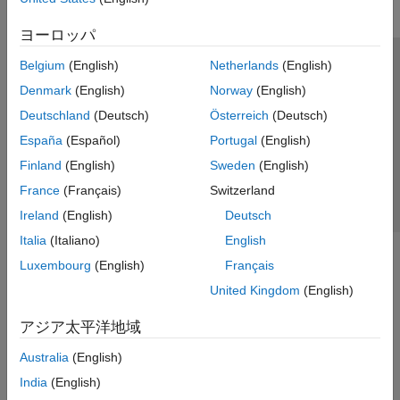
ヨーロッパ
Belgium
(English)
Netherlands
(English)
トラストセンター
商標
プライバシー ポリシー
Denmark
(English)
Norway
(English)
違法コピー防止
アプリケーション ステータス
お問い合わせ
Deutschland
(Deutsch)
Österreich
(Deutsch)
© 1994-2026 The MathWorks, Inc.
España
(Español)
Portugal
(English)
Finland
(English)
Sweden
(English)
Web サイ
日本
France
(Français)
Switzerland
Ireland
(English)
Deutsch
Italia
(Italiano)
English
Luxembourg
(English)
Français
United Kingdom
(English)
アジア太平洋地域
Australia
(English)
India
(English)