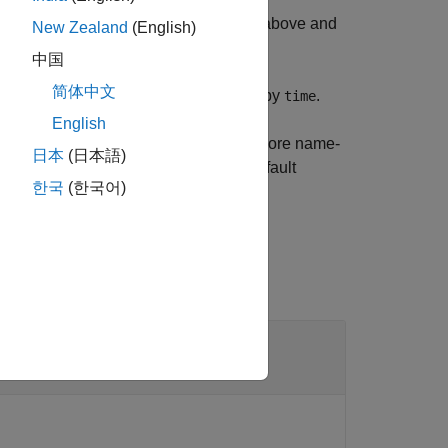
between the mean value of the symbols above and
New Zealand
(English)
nd the timing origin.
中国
简体中文
agram object
at the time specified by
.
obj
time
English
eye diagram object
using one or more name-
obj
日本
(日本語)
 syntax. Unspecified arguments take default
한국
(한국어)