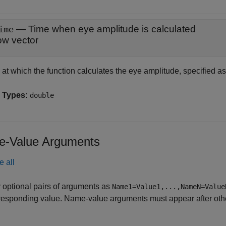
—
Time when eye amplitude is calculated
ime
ow vector
at which the function calculates the eye amplitude, specified as
 Types:
double
-Value Arguments
e all
 optional pairs of arguments as
Name1=Value1,...,NameN=Value
responding value. Name-value arguments must appear after other