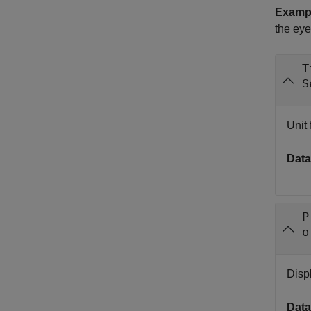
Examp
the eye
T
S
Unit 
Data
P
o
Disp
Data