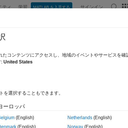
ニティ
学習
サインイン
MATLAB を入手する
ation
Examples
Functions
Blocks
Apps
Videos
Amplitude
択
e eye amplitude
されたコンテンツにアクセスし、地域のイベントやサービスを
R2024a
:
United States
e all in page
ax
eAmplitude(obj)
イトを選択することもできます。
eAmplitude(obj,time)
eAmplitude(
___
,Name=Value)
ヨーロッパ
ription
Belgium
(English)
Netherlands
(English)
measures the eye amplitude of the eye diagra
Amplitude(
)
obj
Denmark
(English)
Norway
(English)