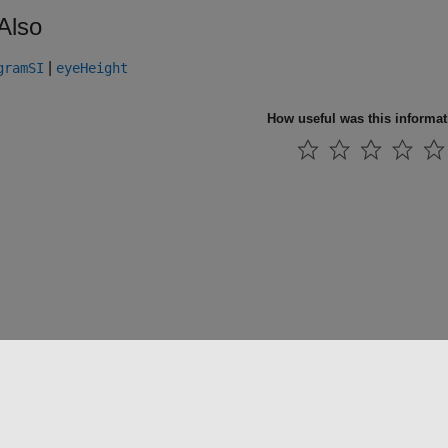
Also
|
gramSI
eyeHeight
How useful was this informa
法コピー防止
アプリケーション ステータス
お問い合わせ