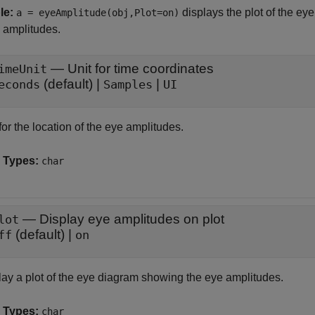
le:
displays the plot of the ey
a = eyeAmplitude(obj,Plot=on)
 amplitudes.
—
Unit for time coordinates
imeUnit
(default) |
|
econds
Samples
UI
for the location of the eye amplitudes.
 Types:
char
—
Display eye amplitudes on plot
lot
(default) |
ff
on
lay a plot of the eye diagram showing the eye amplitudes.
 Types:
char