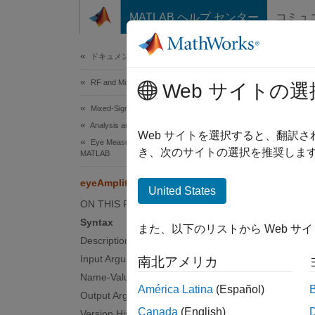
コンテンツへスキップ
MATLAB ヘルプ センター
コミュ
Document
ドキュメンテーションのホーム
RF and Mixed Signal
eye
Web サイトの選
Mixed-Signal Blockset
Analysis and Optimization
Measur
Web サイトを選択すると、翻訳
Eye Measurements, Jitter, and Timing in
Since 
き、次のサイトの選択を推奨します
MATLAB
collaps
eyeAmplitude
Synt
United States
ON THIS PAGE
a = ey
Syntax
また、以下のリストから Web サ
a = ey
Description
a = ey
Input Arguments
南北アメリカ
Desc
Name-Value Arguments
América Latina
(Español)
Output Arguments
= eye
a
Canada
(English)
Version History