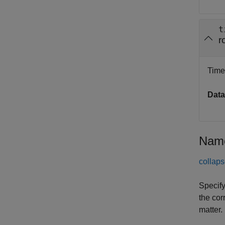
t
r
Time 
Data
Name
collaps
Specify
the cor
matter.