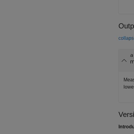
Outp
collaps
a
m
Meas
lowes
Vers
Introd