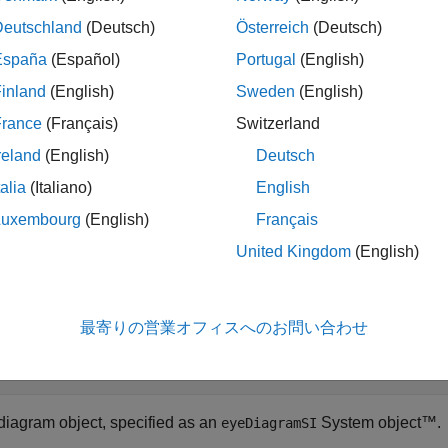
iven eye opening, eye amplitude is defined as the difference 
Deutschland
(Deutsch)
Österreich
(Deutsch)
he eye opening. It is usually calculated in a narrow window arou
España
(Español)
Portugal
(English)
inland
(English)
Sweden
(English)
measures the eye amplitude of the eye di
Amplitude(
,
)
obj
time
France
(Français)
Switzerland
measures the eye amplitude of the 
Amplitude(
___
,
)
Name=Value
reland
(English)
Deutsch
air arguments in addition to the input argument in the previous
talia
(Italiano)
English
Luxembourg
(English)
Français
t Arguments
United Kingdom
(English)
e all
最寄りの営業オフィスへのお問い合わせ
—
Eye diagram object
bj
object
yeDiagramSI
diagram object, specified as an
System object™.
eyeDiagramSI