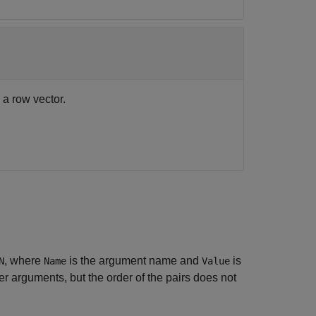
 a row vector.
, where
is the argument name and
is
N
Name
Value
 arguments, but the order of the pairs does not