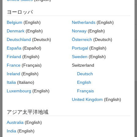
Converts AC analysis simulation results
ac0Reader
ヨーロッパ
from
Synopsys
to CSV file or
MATLAB
table
(Since R2023b)
Belgium
(English)
Netherlands
(English)
Read
object and extract metrics for
adeDataReader
adeInfo
Denmark
(English)
Norway
(English)
visualization and analysis
(Since R2024b)
Deutschland
(Deutsch)
Österreich
(Deutsch)
España
(Español)
Portugal
(English)
How useful was this information?
Finland
(English)
Sweden
(English)
France
(Français)
Switzerland
Ireland
(English)
Deutsch
Italia
(Italiano)
English
Luxembourg
(English)
Français
トラストセンター
商標
プライバシー ポリシー
United Kingdom
(English)
違法コピー防止
アプリケーション ステータス
お問い合わせ
© 1994-2026 The MathWorks, Inc.
アジア太平洋地域
Australia
(English)
Web サイ
日本
India
(English)