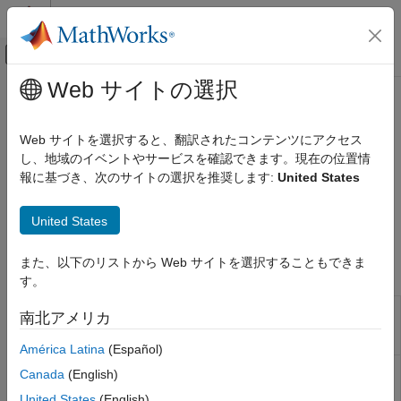
コンテンツへスキップ
MATLAB ヘルプ センター
オフキャンバス ナビゲーション メ
メインコンテンツ
Web サイトの選択
ドキュメンテーションのホーム
Data Import
RF and Mixed Signal
Web サイトを選択すると、翻訳されたコンテンツにアクセス
Import waveform and data for mixed-signal systems
し、地域のイベントやサービスを確認できます。現在の位置情
Mixed-Signal Blockset
Import waveform and simulation data from third-party EDA tools
報に基づき、次のサイトの選択を推奨します:
United States
Analysis and Optimization
®
®
®
such as Cadence
and Synopsys
to MATLAB
. You can use
カテゴリ
the imported data and metrics to optimize systems, find trends,
United States
and perform custom analysis.
MATLAB Analysis of PLLs and Data
Converters
また、以下のリストから Web サイトを選択することもできま
Functions
Eye Measurements, Jitter, and Timing in
す。
MATLAB
Optimization
Converts transient analysis simulation
tr0Reader
南北アメリカ
results from
Synopsys
to CSV file or
Data Import
MATLAB
table
(Since R2023a)
Mixed-Signal System Analysis
América Latina
(Español)
Converts DC analysis simulation results
sw0Reader
Canada
(English)
from
Synopsys
to CSV file or
MATLAB
table
United States
(English)
(Since R2023b)