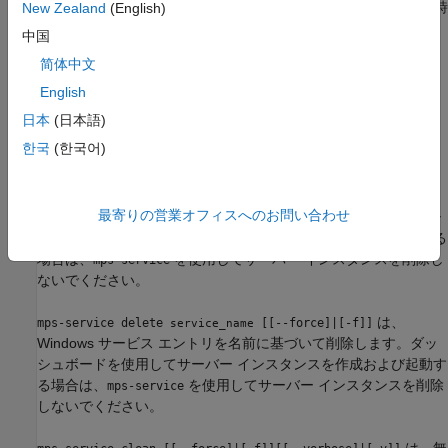
Windows サービスは、サービスの作成時ではなくマシンの起動時
New Zealand
(English)
に開始するように構成されています。構成に変更を加えたら、
中国
を使用してサーバー インスタンスを起動します。
mps-start
简体中文
English
mps-service [-C [
\]
] update [--name
]
path
server_name
name
[--description
] [--user
] [--password
description
user
日本
(日本語)
は、サー
] [--instance-root
] [--noprompt]
password
new_path
한국
(한국어)
バー インスタンスの Windows サービス エントリを更新します。
は、サーバー イ
mps-service [-C [
\]
] delete
path
server_name
最寄りの営業オフィスへのお問い合わせ
ンスタンスの Windows サービス エントリを削除します。ダッシ
ュボードを使用してサーバー インスタンスを作成および起動する
場合は、
を使用してサーバー インスタンスを削除し
mps-service
ないでください。
は、
mps-service delete
[[--force]|[-f]]
service_name
Windows サービス エントリを名前に基づいて削除します。ダッ
シュボードを使用してサーバー インスタンスを作成および起動す
る場合は、
を使用してサーバー インスタンスを削除
mps-service
しないでください。
は、無