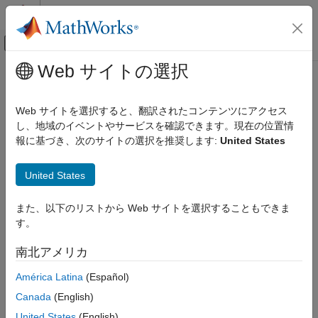
コンテンツへスキップ
MATLAB ヘルプ センター
オフキャンバス ナビゲーション メ
メインコンテンツ
Web サイトの選択
ドキュメンテーションのホーム
mps-service
アプリケーションのデプロイ
Web サイトを選択すると、翻訳されたコンテンツにアクセス
Windows
システムでコマンド ラインからサーバー インスタンス
し、地域のイベントやサービスを確認できます。現在の位置情
MATLAB Production Server
の
Windows
サービスを作成または変更する
報に基づき、次のサイトの選択を推奨します:
United States
サーバー管理
主要な管理タスク
このページをすべて展開する
United States
構文
MATLAB Production Server
サーバー管理
また、以下のリストから Web サイトを選択することもできま
mps-service [-C [path\]server_name] create [--name name]
Windows、Linux、および macOS のコマンド
す。
[--description description] [--user user] [--password
ライン スクリプトを使用したサーバー管理
password] [--noprompt]
南北アメリカ
mps-service [-C [path\]server_name] update [--name name]
mps-service
[--description description] [--user user] [--password
América Latina
(Español)
項目一覧
password] [--instance-root new_path] [--noprompt]
Canada
(English)
構文
mps-service [-C [path\]server_name] delete
説明
United States
(English)
mps-service delete service_name [[--force]|[-f]]