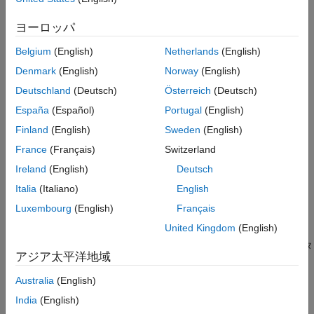
mps-service clean [[--force]|[-f]][[--verbose]|[-v]]
入力引数
ヨーロッパ
mps-service [-C [path\]server_name] undelete
例
mps-service [-C [path\]server_name]
バージョン履歴
Belgium
(English)
Netherlands
(English)
mps-service list
参考
説明
Denmark
(English)
Norway
(English)
Deutschland
(Deutsch)
Österreich
(Deutsch)
mps-service [-C [
\]
] create [--name
]
path
server_name
name
España
(Español)
Portugal
(English)
[--description
] [--user
] [--password
description
user
は、サーバー インスタンスの
] [--noprompt]
password
Finland
(English)
Sweden
(English)
®
Windows
サービスを作成します。
France
(Français)
Switzerland
Ireland
(English)
Deutsch
Windows サービスの既定の設定は次のとおりです。
Italia
(Italiano)
English
サービスの表示名: MATLAB Production Server –
Luxembourg
(English)
Français
\
path
server_name
United Kingdom
(English)
サービスの説明: MATLAB Production Server の実行インスタ
アジア太平洋地域
ンス
\
path
server_name
Australia
(English)
サービス ユーザー:
LocalSystem
India
(English)