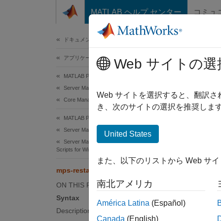
コンテンツへスキップ
MATLAB ヘルプ センター
コミュ
ドキュメ
ドキュメンテーションのホーム
アプリケーションのデプロイ
mps-
Web サイトの選
MATLAB Production Server
Server Management
Stop an
Web サイトを選択すると、翻訳
Core Management Tasks
き、次のサイトの選択を推奨します
Synt
MATLAB Production Server
Server Management
United States
mps-re
Server Management Using Command-Line
Scripts for Windows, Linux, and macOS
また、以下のリストから Web サ
Desc
mps-restart
南北アメリカ
ON THIS PAGE
mps-re
mps-re
Syntax
América Latina
(Español)
Description
Canada
(English)