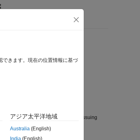
wers
 and
macOS
systems
確認できます。現在の位置情報に基づ
アジア太平洋地域
en restarts the same server instance. Issuing
nds in succession.
Australia
(English)
India
(English)