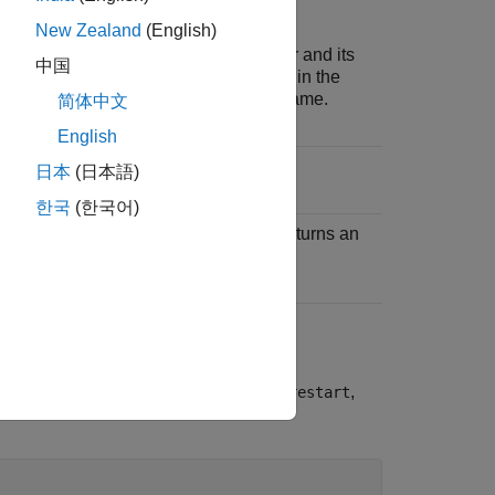
New Zealand
(English)
on is omitted, the current working folder and its
中国
If you are restarting a server instance in the
y a full path. Only specify the server name.
简体中文
English
日本
(日本語)
한국
(한국어)
opped. Restarting a stopped instance returns an
 forcing successful completion of
,
mps-restart