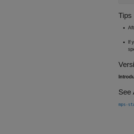
Tips
Af
If 
sp
Vers
Introd
See 
mps-st