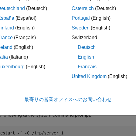
t Arguments
Deutschland
(Deutsch)
Österreich
(Deutsch)
Specify a path to the server instance. If this opti
/
th
España
(Español)
Portugal
(English)
parents are searched to find the server instance. 
current working folder, you do not need to specif
inland
(English)
Sweden
(English)
France
(Français)
Switzerland
Name of the server to be restarted.
r_name
reland
(English)
Deutsch
talia
(Italiano)
English
Force success even if the server instance is st
Luxembourg
(English)
Français
error.
United Kingdom
(English)
ples
最寄りの営業オフィスへのお問い合わせ
art a server instance named
, located in folder
, and
server_1
tmp
e following at the system command prompt:
restart -f -C /tmp/server_1