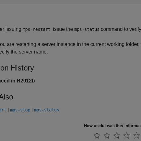
ter issuing
, issue the
command to verify 
mps-restart
mps-status
you are restarting a server instance in the current working folder,
ecify the server name.
ion History
uced in R2012b
Also
|
|
art
mps-stop
mps-status
How useful was this informa