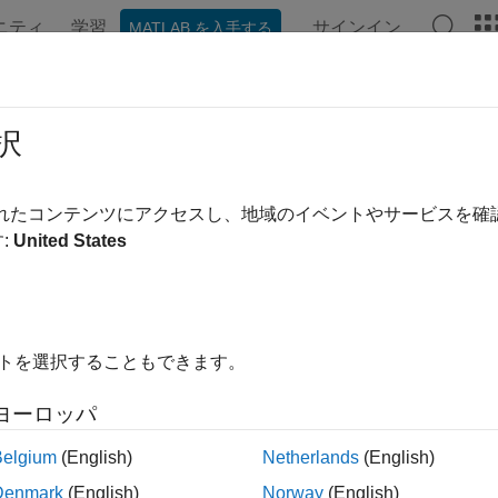
ニティ
学習
サインイン
MATLAB を入手する
ンテーション
関数
アプリ
プロパティ
Videos
Ans
restart
択
d start server instance from command line on
Windows
,
Linux
,
されたコンテンツにアクセスし、地域のイベントやサービスを
:
United States
ax
start [-C [
/]
] [-f]
path
server_name
イトを選択することもできます。
ription
ヨーロッパ
stops a server instance, th
start [-C [
/]
] [-f]
path
server_name
is equivalent to issuing the
and
comma
start
mps-stop
mps-start
Belgium
(English)
Netherlands
(English)
Denmark
(English)
Norway
(English)