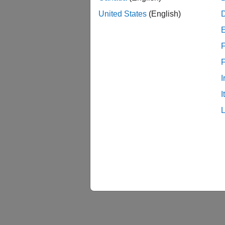
United States
(English)
F
I
I