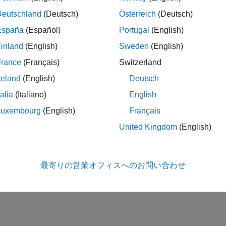
Deutschland
(Deutsch)
Österreich
(Deutsch)
España
(Español)
Portugal
(English)
inland
(English)
Sweden
(English)
France
(Français)
Switzerland
reland
(English)
Deutsch
talia
(Italiano)
English
Luxembourg
(English)
Français
United Kingdom
(English)
最寄りの営業オフィスへのお問い合わせ