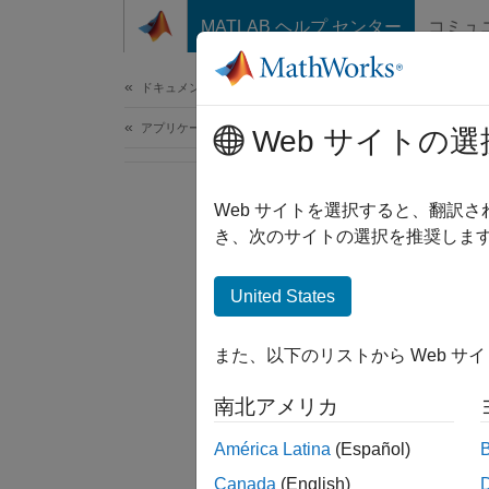
コンテンツへスキップ
MATLAB ヘルプ センター
コミュ
ドキュメ
ドキュメンテーションのホーム
アプリケーションのデプロイ
Web サイトの選
Web サイトを選択すると、翻訳
き、次のサイトの選択を推奨します
United States
また、以下のリストから Web サ
南北アメリカ
América Latina
(Español)
Canada
(English)