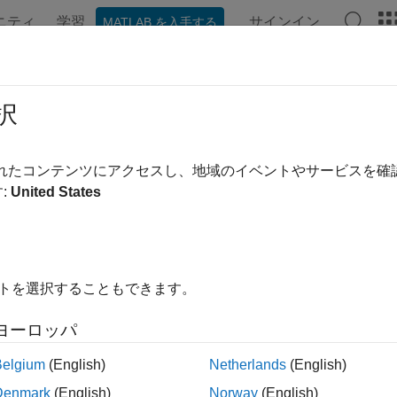
ニティ
学習
サインイン
MATLAB を入手する
ンテーション
関数
アプリ
プロパティ
ビデオ
MAT
択
されたコンテンツにアクセスし、地域のイベントやサービスを
この情報は役に立ちました
:
United States
イトを選択することもできます。
ヨーロッパ
Belgium
(English)
Netherlands
(English)
Denmark
(English)
Norway
(English)