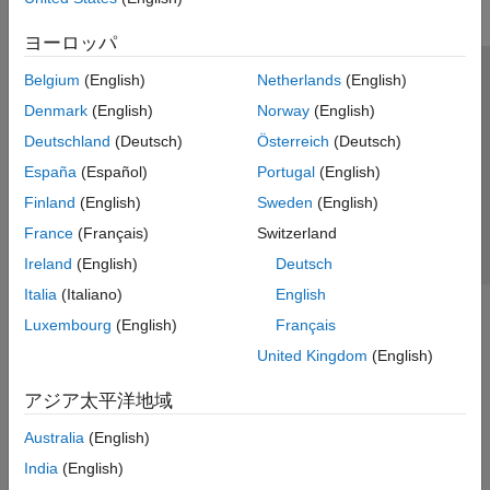
ヨーロッパ
Belgium
(English)
Netherlands
(English)
トラストセンター
商標
プライバシー ポリシー
Denmark
(English)
Norway
(English)
違法コピー防止
アプリケーション ステータス
お問い合わせ
Deutschland
(Deutsch)
Österreich
(Deutsch)
© 1994-2026 The MathWorks, Inc.
España
(Español)
Portugal
(English)
Finland
(English)
Sweden
(English)
Web サイ
日本
France
(Français)
Switzerland
Ireland
(English)
Deutsch
Italia
(Italiano)
English
Luxembourg
(English)
Français
United Kingdom
(English)
アジア太平洋地域
Australia
(English)
India
(English)