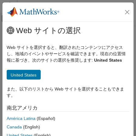
コンテンツへスキップ
MATLAB ヘルプ センター
オフキャンバス ナビゲーション メ
メインコンテンツ
Web サイトの選択
ドキュメンテーションのホーム
アプリケーションのデプロイ
Web サイトを選択すると、翻訳されたコンテンツにアクセス
し、地域のイベントやサービスを確認できます。現在の位置情
報に基づき、次のサイトの選択を推奨します:
United States
この情報は役に立ちましたか？
United States
また、以下のリストから Web サイトを選択することもできま
す。
南北アメリカ
América Latina
(Español)
Canada
(English)
United States
(English)