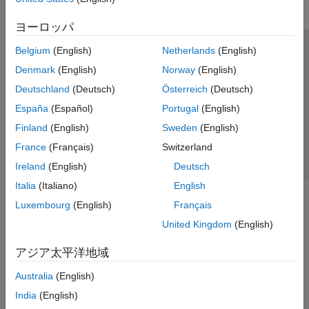
ヨーロッパ
Belgium
(English)
Netherlands
(English)
トラストセンター
商標
プライバシー ポリシー
Denmark
(English)
Norway
(English)
違法コピー防止
アプリケーション ステータス
お問い合わせ
Deutschland
(Deutsch)
Österreich
(Deutsch)
© 1994-2026 The MathWorks, Inc.
España
(Español)
Portugal
(English)
Finland
(English)
Sweden
(English)
Web サイ
日本
France
(Français)
Switzerland
Ireland
(English)
Deutsch
Italia
(Italiano)
English
Luxembourg
(English)
Français
United Kingdom
(English)
アジア太平洋地域
Australia
(English)
India
(English)