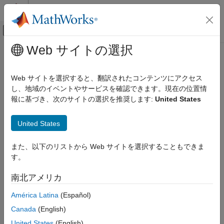
コンテンツへスキップ
MATLAB ヘルプ センター
オフキャンバス ナビゲーション メ
メインコンテンツ
Web サイトの選択
ドキュメンテーションのホーム
Control Systems
Web サイトを選択すると、翻訳されたコンテンツにアクセス
し、地域のイベントやサービスを確認できます。現在の位置情
報に基づき、次のサイトの選択を推奨します:
United States
How useful was this information?
United States
また、以下のリストから Web サイトを選択することもできま
す。
南北アメリカ
América Latina
(Español)
Canada
(English)
United States
(English)