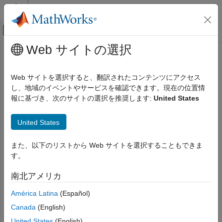
コンテンツへスキップ
MATLAB ヘルプ センター
オフキャンバス ナビゲーション メ
メインコンテンツ
Web サイトの選択
ドキュメンテーションのホーム
Image Processing and Computer Vision
Web サイトを選択すると、翻訳されたコンテンツにアクセス
カテゴリ
し、地域のイベントやサービスを確認できます。現在の位置情
報に基づき、次のサイトの選択を推奨します:
United States
Computer Vision Toolbox
How useful was this information?
Image Acquisition Toolbox
United States
Image Processing Toolbox
Lidar Toolbox
また、以下のリストから Web サイトを選択することもできま
す。
Medical Imaging Toolbox
Get Started with Medical Imaging
南北アメリカ
Toolbox
América Latina
(Español)
Import and Spatial Referencing
Display and Volume Rendering
Canada
(English)
Preprocessing and Augmentation
United States
(English)