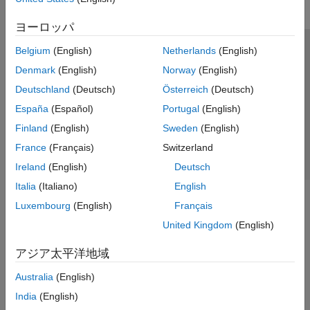
Registration
ヨーロッパ
Labeling and Segmentation
Analysis and Applications
Belgium
(English)
Netherlands
(English)
トラストセンター
商標
プライバシー ポリシー
Cellpose for Microscopy Segmentation
Denmark
(English)
Norway
(English)
違法コピー防止
アプリケーション ステータス
お問い合わせ
Vision HDL Toolbox
Deutschland
(Deutsch)
Österreich
(Deutsch)
© 1994-2026 The MathWorks, Inc.
España
(Español)
Portugal
(English)
Finland
(English)
Sweden
(English)
Web サイ
日本
France
(Français)
Switzerland
Ireland
(English)
Deutsch
Italia
(Italiano)
English
Luxembourg
(English)
Français
United Kingdom
(English)
アジア太平洋地域
Australia
(English)
India
(English)