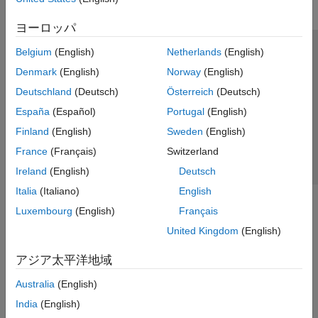
ヨーロッパ
Belgium
(English)
Netherlands
(English)
トラストセンター
商標
プライバシー ポリシー
Denmark
(English)
Norway
(English)
違法コピー防止
アプリケーション ステータス
お問い合わせ
Deutschland
(Deutsch)
Österreich
(Deutsch)
© 1994-2026 The MathWorks, Inc.
España
(Español)
Portugal
(English)
Finland
(English)
Sweden
(English)
Web サイ
日本
France
(Français)
Switzerland
Ireland
(English)
Deutsch
Italia
(Italiano)
English
Luxembourg
(English)
Français
United Kingdom
(English)
アジア太平洋地域
Australia
(English)
India
(English)