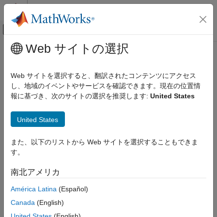
コンテンツへスキップ
MATLAB ヘルプ センター
オフキャンバス ナビゲーション メ
メインコンテンツ
Web サイトの選択
ドキュメンテーションのホーム
制御システム
Web サイトを選択すると、翻訳されたコンテンツにアクセス
し、地域のイベントやサービスを確認できます。現在の位置情
報に基づき、次のサイトの選択を推奨します:
United States
この情報は役に立ちましたか？
United States
また、以下のリストから Web サイトを選択することもできま
す。
南北アメリカ
América Latina
(Español)
Canada
(English)
United States
(English)