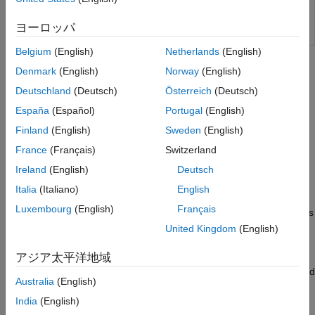
Calculate optimal
and
tables for
calibratepmsm
Id
Iq
Permanent Magnet Synchronous Machine
ヨーロッパ
(PMSM)
(Since R2023b)
Belgium
(English)
Netherlands
(English)
Topics
Denmark
(English)
Norway
(English)
Deutschland
(Deutsch)
Österreich
(Deutsch)
Create Lookup Tables from a Model
Access the lookup table creation wizard from any view in CAGE.
España
(Español)
Portugal
(English)
Finland
(English)
Sweden
(English)
Import Lookup Tables from a Simulink Model
France
(Français)
Switzerland
Use Simulink lookup tables to import 1-D and 2-D lookup tables
®
from a Simulink
model.
Ireland
(English)
Deutsch
Italia
(Italiano)
English
Edit Lookup Tables
Luxembourg
(English)
Français
Use the Table menu to view and edit tables, and fill lookup tables
by extrapolation.
United Kingdom
(English)
Fill a Single Lookup Table
アジア太平洋地域
Fill a lookup table with measured data or from a model evaluated
Australia
(English)
at the table breakpoints.
India
(English)