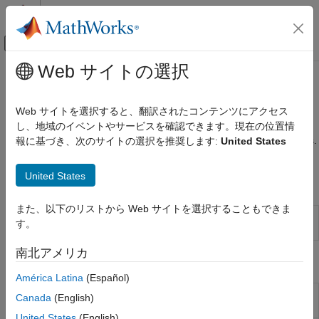
コンテンツへスキップ
MATLAB ヘルプ センター
オフキャンバス ナビゲーション メ
メインコンテンツ
Web サイトの選択
ドキュメンテーションのホーム
Calibration Lookup Tables
Automotive
Web サイトを選択すると、翻訳されたコンテンツにアクセス
Import, create, compare, and export lookup tables
し、地域のイベントやサービスを確認できます。現在の位置情
Model-Based Calibration Toolbox
Use CAGE to import, create, compare, and export lookup tables.
報に基づき、次のサイトの選択を推奨します:
United States
Lookup Table Optimization
To open the CAGE browser, use the
MBC Optimization
app.
Calibration Setup
United States
Apps
カテゴリ
Model Setup
また、以下のリストから Web サイトを選択することもできま
MBC
Generate optimal lookup tables for model-
Calibration Lookup Tables
す。
Optimization
based calibration
Data Sets in CAGE
南北アメリカ
Functions
América Latina
(Español)
Fit N-D lookup table from data
(Since
fitlookupn
Canada
(English)
R2023b)
United States
(English)