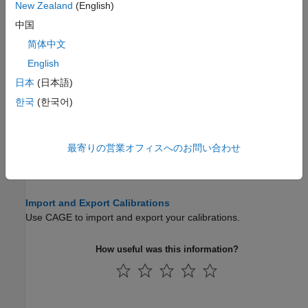
Invert Lookup Tables
New Zealand
(English)
Use CAGE to invert lookup tables.
中国
Compare and Revert Lookup Tables
简体中文
Use the History menu to compare lookup tables and revert to
English
previous versions.
日本
(日本語)
Lookup Table Properties
한국
(한국어)
Use the table properties dialog box to set limits on table values,
and specify precision to suit your ECU.
最寄りの営業オフィスへのお問い合わせ
Lookup Table Normalizers
Use the normalizer view to determine axis breakpoints.
Import and Export Calibrations
Use CAGE to import and export your calibrations.
How useful was this information?