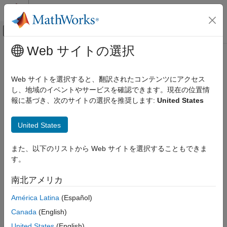
コンテンツへスキップ
MATLAB ヘルプ センター
オフキャンバス ナビゲーション メ
メインコンテンツ
Web サイトの選択
ドキュメンテーションのホーム
Web サイトを選択すると、翻訳されたコンテンツにアクセス
し、地域のイベントやサービスを確認できます。現在の位置情
報に基づき、次のサイトの選択を推奨します:
United States
この情報は役に立ちましたか？
United States
また、以下のリストから Web サイトを選択することもできま
す。
南北アメリカ
América Latina
(Español)
Canada
(English)
United States
(English)