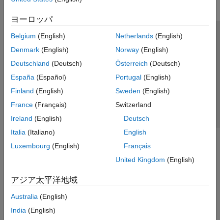
ヨーロッパ
Belgium
(English)
Netherlands
(English)
トラストセンター
商標
プライバシー ポリシー
Denmark
(English)
Norway
(English)
違法コピー防止
アプリケーション ステータス
お問い合わせ
Deutschland
(Deutsch)
Österreich
(Deutsch)
© 1994-2026 The MathWorks, Inc.
España
(Español)
Portugal
(English)
Finland
(English)
Sweden
(English)
Web サイ
日本
France
(Français)
Switzerland
Ireland
(English)
Deutsch
Italia
(Italiano)
English
Luxembourg
(English)
Français
United Kingdom
(English)
アジア太平洋地域
Australia
(English)
India
(English)