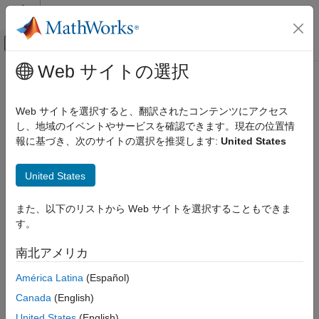
コンテンツへスキップ
MATLAB ヘルプ センター
オフキャンバス ナビゲーション メ
メインコンテンツ
Web サイトの選択
ドキュメンテーションのホーム
Web サイトを選択すると、翻訳されたコンテンツにアクセス
し、地域のイベントやサービスを確認できます。現在の位置情
報に基づき、次のサイトの選択を推奨します:
United States
この情報は役に立ちましたか？
United States
また、以下のリストから Web サイトを選択することもできま
す。
南北アメリカ
América Latina
(Español)
Canada
(English)
United States
(English)