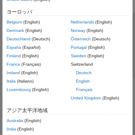
ヨーロッパ
Belgium
(English)
Netherlands
(English)
トラストセンター
商標
プライバシー ポリシー
Denmark
(English)
Norway
(English)
違法コピー防止
アプリケーション ステータス
お問い合わせ
Deutschland
(Deutsch)
Österreich
(Deutsch)
© 1994-2026 The MathWorks, Inc.
España
(Español)
Portugal
(English)
Finland
(English)
Sweden
(English)
Web サイ
日本
France
(Français)
Switzerland
Ireland
(English)
Deutsch
Italia
(Italiano)
English
Luxembourg
(English)
Français
United Kingdom
(English)
アジア太平洋地域
Australia
(English)
India
(English)