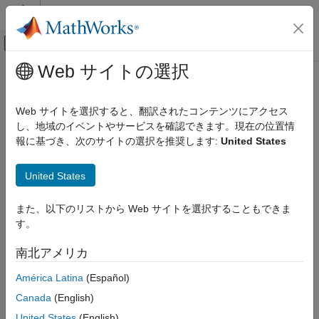
コンテンツへスキップ
MATLAB ヘルプ センター
オフキャンバス ナビゲーション メ
メインコンテンツ
Web サイトの選択
ドキュメンテーションのホーム
Web サイトを選択すると、翻訳されたコンテンツにアクセス
し、地域のイベントやサービスを確認できます。現在の位置情
報に基づき、次のサイトの選択を推奨します:
United States
この情報は役に立ちましたか？
United States
また、以下のリストから Web サイトを選択することもできま
す。
南北アメリカ
América Latina
(Español)
Canada
(English)
United States
(English)