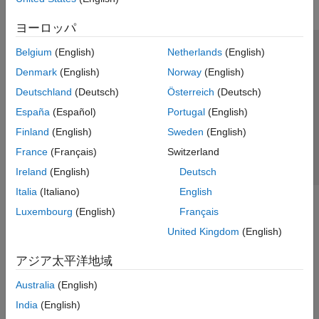
ヨーロッパ
Belgium
(English)
Netherlands
(English)
トラストセンター
商標
プライバシー ポリシー
Denmark
(English)
Norway
(English)
違法コピー防止
アプリケーション ステータス
お問い合わせ
Deutschland
(Deutsch)
Österreich
(Deutsch)
© 1994-2026 The MathWorks, Inc.
España
(Español)
Portugal
(English)
Finland
(English)
Sweden
(English)
Web サイ
日本
France
(Français)
Switzerland
Ireland
(English)
Deutsch
Italia
(Italiano)
English
Luxembourg
(English)
Français
United Kingdom
(English)
アジア太平洋地域
Australia
(English)
India
(English)