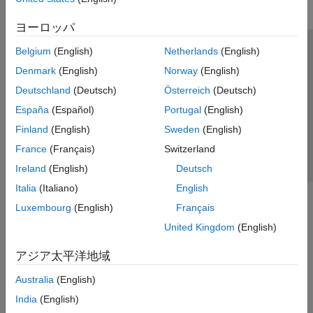
ヨーロッパ
Belgium
(English)
Netherlands
(English)
トラストセンター
商標
プライバシー ポリシー
Denmark
(English)
Norway
(English)
違法コピー防止
アプリケーション ステータス
お問い合わせ
Deutschland
(Deutsch)
Österreich
(Deutsch)
© 1994-2026 The MathWorks, Inc.
España
(Español)
Portugal
(English)
Finland
(English)
Sweden
(English)
Web サイ
日本
France
(Français)
Switzerland
Ireland
(English)
Deutsch
Italia
(Italiano)
English
Luxembourg
(English)
Français
United Kingdom
(English)
アジア太平洋地域
Australia
(English)
India
(English)