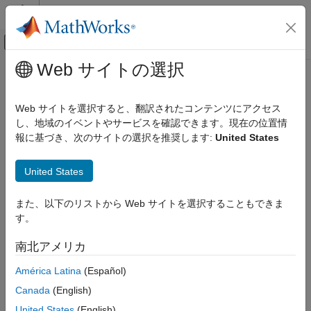
コンテンツへスキップ
MATLAB ヘルプ センター
オフキャンバス ナビゲーション メ
メインコンテンツ
Web サイトの選択
ドキュメンテーションのホーム
Web サイトを選択すると、翻訳されたコンテンツにアクセス
し、地域のイベントやサービスを確認できます。現在の位置情
報に基づき、次のサイトの選択を推奨します:
United States
この情報は役に立ちましたか？
United States
また、以下のリストから Web サイトを選択することもできま
す。
南北アメリカ
América Latina
(Español)
Canada
(English)
United States
(English)