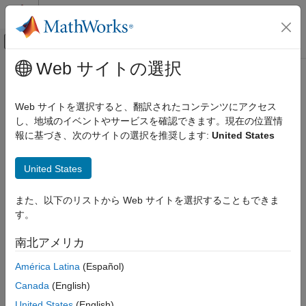
コンテンツへスキップ
MATLAB ヘルプ センター
オフキャンバス ナビゲーション メ
メインコンテンツ
Web サイトの選択
ドキュメンテーションのホーム
Web サイトを選択すると、翻訳されたコンテンツにアクセス
し、地域のイベントやサービスを確認できます。現在の位置情
報に基づき、次のサイトの選択を推奨します:
United States
この情報は役に立ちましたか？
United States
また、以下のリストから Web サイトを選択することもできま
す。
南北アメリカ
América Latina
(Español)
Canada
(English)
United States
(English)