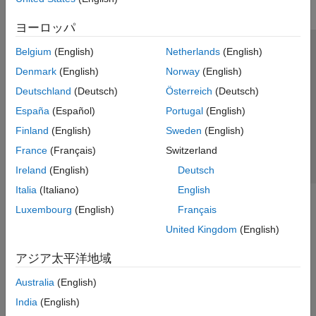
ヨーロッパ
Belgium
(English)
Netherlands
(English)
トラストセンター
商標
プライバシー ポリシー
Denmark
(English)
Norway
(English)
違法コピー防止
アプリケーション ステータス
お問い合わせ
Deutschland
(Deutsch)
Österreich
(Deutsch)
© 1994-2026 The MathWorks, Inc.
España
(Español)
Portugal
(English)
Finland
(English)
Sweden
(English)
Web サイ
日本
France
(Français)
Switzerland
Ireland
(English)
Deutsch
Italia
(Italiano)
English
Luxembourg
(English)
Français
United Kingdom
(English)
アジア太平洋地域
Australia
(English)
India
(English)