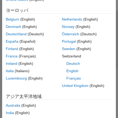
ヨーロッパ
Belgium
(English)
Netherlands
(English)
トラストセンター
商標
プライバシー ポリシー
Denmark
(English)
Norway
(English)
違法コピー防止
アプリケーション ステータス
お問い合わせ
Deutschland
(Deutsch)
Österreich
(Deutsch)
© 1994-2026 The MathWorks, Inc.
España
(Español)
Portugal
(English)
Finland
(English)
Sweden
(English)
Web サイ
日本
France
(Français)
Switzerland
Ireland
(English)
Deutsch
Italia
(Italiano)
English
Luxembourg
(English)
Français
United Kingdom
(English)
アジア太平洋地域
Australia
(English)
India
(English)