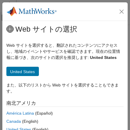
コンテンツへスキップ
MATLAB ヘルプ センター
オフキャンバス ナビゲーション メ
メインコンテンツ
Web サイトの選択
ドキュメンテーションのホーム
Web サイトを選択すると、翻訳されたコンテンツにアクセス
し、地域のイベントやサービスを確認できます。現在の位置情
報に基づき、次のサイトの選択を推奨します:
United States
この情報は役に立ちましたか？
United States
また、以下のリストから Web サイトを選択することもできま
す。
南北アメリカ
América Latina
(Español)
Canada
(English)
United States
(English)