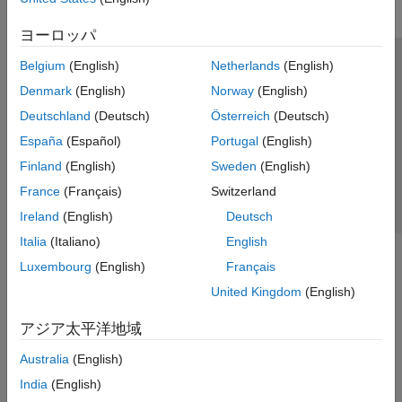
ヨーロッパ
Belgium
(English)
Netherlands
(English)
トラストセンター
商標
プライバシー ポリシー
Denmark
(English)
Norway
(English)
違法コピー防止
アプリケーション ステータス
お問い合わせ
Deutschland
(Deutsch)
Österreich
(Deutsch)
© 1994-2026 The MathWorks, Inc.
España
(Español)
Portugal
(English)
Finland
(English)
Sweden
(English)
Web サイ
日本
France
(Français)
Switzerland
Ireland
(English)
Deutsch
Italia
(Italiano)
English
Luxembourg
(English)
Français
United Kingdom
(English)
アジア太平洋地域
Australia
(English)
India
(English)