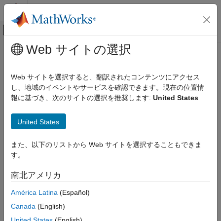
コンテンツへスキップ
MATLAB ヘルプ センター
オフキャンバス ナビゲーション メ
メインコンテンツ
Web サイトの選択
ドキュメンテーションのホーム
Web サイトを選択すると、翻訳されたコンテンツにアクセス
し、地域のイベントやサービスを確認できます。現在の位置情
報に基づき、次のサイトの選択を推奨します:
United States
この情報は役に立ちましたか？
United States
また、以下のリストから Web サイトを選択することもできま
す。
南北アメリカ
América Latina
(Español)
Canada
(English)
United States
(English)