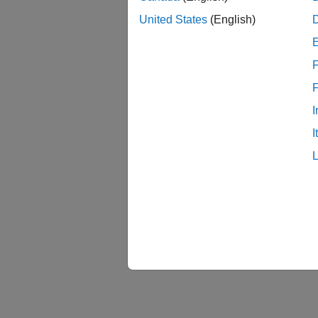
United States
(English)
F
I
I