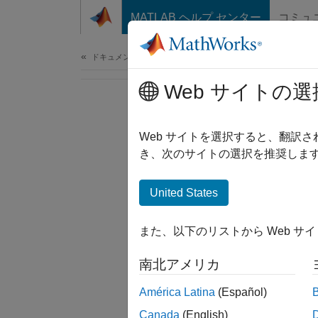
コンテンツへスキップ
MATLAB ヘルプ センター
コミュ
ドキュメ
ドキュメンテーションのホーム
Web サイトの選
Web サイトを選択すると、翻訳
き、次のサイトの選択を推奨します
United States
また、以下のリストから Web サ
南北アメリカ
América Latina
(Español)
Canada
(English)