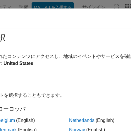
ニティ
学習
サインイン
MATLAB を入手する
ンテーション
例
関数
アプリ
ビデオ
MATLAB Ans
択
されたコンテンツにアクセスし、地域のイベントやサービスを
この情報は役に立ちました
:
United States
イトを選択することもできます。
ヨーロッパ
Belgium
(English)
Netherlands
(English)
Denmark
(English)
Norway
(English)