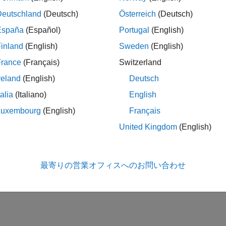
Deutschland
(Deutsch)
Österreich
(Deutsch)
España
(Español)
Portugal
(English)
inland
(English)
Sweden
(English)
France
(Français)
Switzerland
reland
(English)
Deutsch
talia
(Italiano)
English
Luxembourg
(English)
Français
United Kingdom
(English)
最寄りの営業オフィスへのお問い合わせ