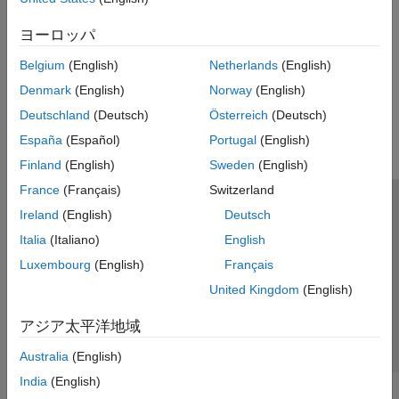
Troubleshoot Video Stream Access
The IP Camera streams FPV video to one of the UDP ports in
ヨーロッパ
the range
50000-65535
.
Belgium
(English)
Netherlands
(English)
Denmark
(English)
Norway
(English)
この情報は役に立ちましたか？
Deutschland
(Deutsch)
Österreich
(Deutsch)
España
(Español)
Portugal
(English)
Finland
(English)
Sweden
(English)
France
(Français)
Switzerland
トラストセンター
商標
プライバシー ポリシー
Ireland
(English)
Deutsch
違法コピー防止
アプリケーション ステータス
お問い合わせ
Italia
(Italiano)
English
© 1994-2026 The MathWorks, Inc.
Luxembourg
(English)
Français
United Kingdom
(English)
Web サイ
日本
アジア太平洋地域
Australia
(English)
India
(English)