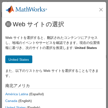
コンテンツへスキップ
MATLAB ヘルプ センター
オフキャンバス ナビゲーション メ
メインコンテンツ
Web サイトの選択
ドキュメンテーションのホーム
MATLAB
Support Package for IP
MATLAB
Cameras
でのトラブルシューティ
Web サイトを選択すると、翻訳されたコンテンツにアクセス
データのインポートと解析
ング
し、地域のイベントやサービスを確認できます。現在の位置情
データのインポートとエクスポート
報に基づき、次のサイトの選択を推奨します:
United States
ハードウェアとネットワーク通信
®
MATLAB
Support Package for IP Cameras
での予期しない問題
カメラとモバイル検出
United States
の解決
IP カメラ
MATLAB Support Package for IP Cameras
の使用中に発生した
また、以下のリストから Web サイトを選択することもできま
カテゴリ
問題をトラブルシューティングします。
す。
デバイスの接続
最初に試す対処法
イメージの取得
南北アメリカ
MATLAB Support Package for IP
Troubleshooting Connection Issues to the IP Camera
Cameras でのトラブルシューティング
América Latina
(Español)
Creating a connection to the IP Camera using the
object
ipcam
Canada
(English)
results in a connection error.
United States
(English)