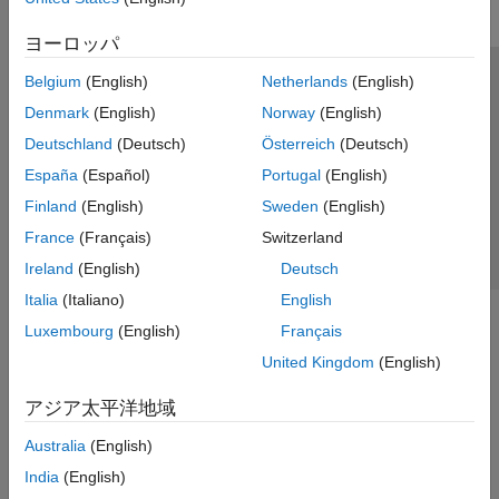
ヨーロッパ
Belgium
(English)
Netherlands
(English)
トラストセンター
商標
プライバシー ポリシー
Denmark
(English)
Norway
(English)
違法コピー防止
アプリケーション ステータス
お問い合わせ
Deutschland
(Deutsch)
Österreich
(Deutsch)
© 1994-2026 The MathWorks, Inc.
España
(Español)
Portugal
(English)
Finland
(English)
Sweden
(English)
Web サイ
日本
France
(Français)
Switzerland
Ireland
(English)
Deutsch
Italia
(Italiano)
English
Luxembourg
(English)
Français
United Kingdom
(English)
アジア太平洋地域
Australia
(English)
India
(English)