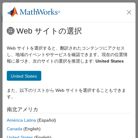
コンテンツへスキップ
MATLAB ヘルプ センター
オフキャンバス ナビゲーション メ
メインコンテンツ
Web サイトの選択
ドキュメンテーションのホーム
Web サイトを選択すると、翻訳されたコンテンツにアクセス
し、地域のイベントやサービスを確認できます。現在の位置情
この情報は役に立ちましたか？
報に基づき、次のサイトの選択を推奨します:
United States
United States
また、以下のリストから Web サイトを選択することもできま
す。
南北アメリカ
América Latina
(Español)
Canada
(English)
United States
(English)