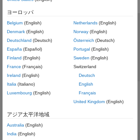
ヨーロッパ
Belgium
(English)
Netherlands
(English)
トラストセンター
商標
プライバシー ポリシー
Denmark
(English)
Norway
(English)
違法コピー防止
アプリケーション ステータス
お問い合わせ
Deutschland
(Deutsch)
Österreich
(Deutsch)
© 1994-2026 The MathWorks, Inc.
España
(Español)
Portugal
(English)
Finland
(English)
Sweden
(English)
Web サイ
日本
France
(Français)
Switzerland
Ireland
(English)
Deutsch
Italia
(Italiano)
English
Luxembourg
(English)
Français
United Kingdom
(English)
アジア太平洋地域
Australia
(English)
India
(English)