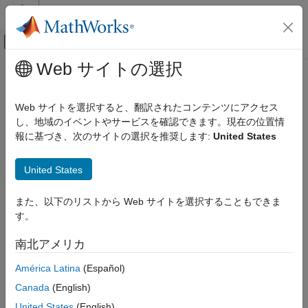
コンテンツへスキップ
MATLAB ヘルプ センター
オフキャンバス ナビゲーション メ
メインコンテンツ
Web サイトの選択
ドキュメンテーションのホーム
Web サイトを選択すると、翻訳されたコンテンツにアクセス
し、地域のイベントやサービスを確認できます。現在の位置情
この情報は役に立ちましたか？
報に基づき、次のサイトの選択を推奨します:
United States
United States
また、以下のリストから Web サイトを選択することもできま
す。
南北アメリカ
América Latina
(Español)
Canada
(English)
United States
(English)