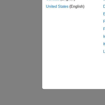
United States
(English)
F
I
I