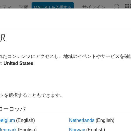
ニティ
学習
サインイン
MATLAB を入手する
ンテーション
例
関数
アプリ
ビデオ
MATLAB Ans
択
されたコンテンツにアクセスし、地域のイベントやサービスを
この情報は役に立ちました
:
United States
イトを選択することもできます。
ヨーロッパ
Belgium
(English)
Netherlands
(English)
Denmark
(English)
Norway
(English)