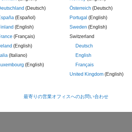
Deutschland
(Deutsch)
Österreich
(Deutsch)
España
(Español)
Portugal
(English)
inland
(English)
Sweden
(English)
France
(Français)
Switzerland
reland
(English)
Deutsch
talia
(Italiano)
English
Luxembourg
(English)
Français
United Kingdom
(English)
最寄りの営業オフィスへのお問い合わせ