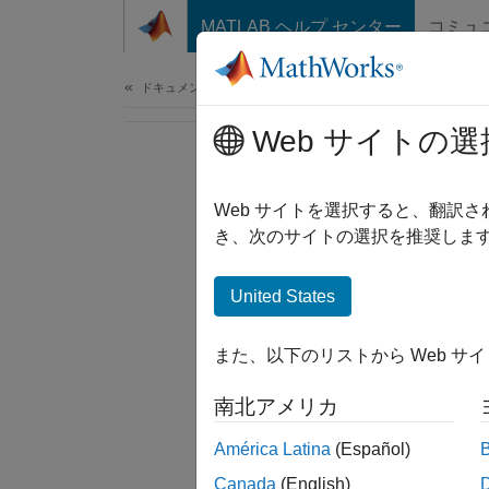
コンテンツへスキップ
MATLAB ヘルプ センター
コミュ
ドキュメ
ドキュメンテーションのホーム
Web サイトの選
Web サイトを選択すると、翻訳
き、次のサイトの選択を推奨します
United States
また、以下のリストから Web サ
南北アメリカ
América Latina
(Español)
Canada
(English)